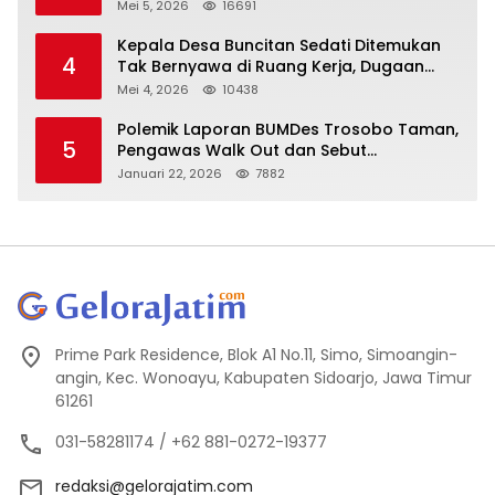
Mei 5, 2026
16691
Kepala Desa Buncitan Sedati Ditemukan
4
Tak Bernyawa di Ruang Kerja, Dugaan
Bunuh Diri Menguat
Mei 4, 2026
10438
Polemik Laporan BUMDes Trosobo Taman,
5
Pengawas Walk Out dan Sebut
Kejanggalan
Januari 22, 2026
7882
Prime Park Residence, Blok A1 No.11, Simo, Simoangin-
angin, Kec. Wonoayu, Kabupaten Sidoarjo, Jawa Timur
61261
031-58281174 / +62 881-0272-19377
redaksi@gelorajatim.com