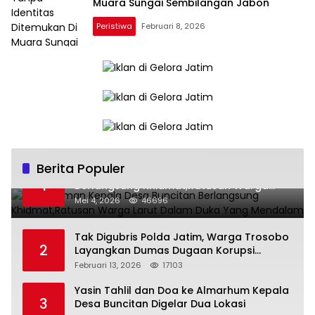
Muara Sungai Sembilangan Jabon
Peristiwa
Februari 8, 2026
Berita Populer
Pemakaman Kepala Desa Buncitan
1
Berlangsung Khidmat,Ratusan Warga
Larut Dalam Duka Yang Mendalam
Mei 4, 2026
46696
Tak Digubris Polda Jatim, Warga Trosobo
2
Layangkan Dumas Dugaan Korupsi
Oknum DPRD Sidoarjo ke Kapolri
Februari 13, 2026
17103
Yasin Tahlil dan Doa ke Almarhum Kepala
3
Desa Buncitan Digelar Dua Lokasi