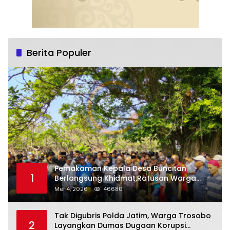
Berita Populer
Pemakaman Kepala Desa Buncitan
1
Berlangsung Khidmat,Ratusan Warga
Larut Dalam Duka Yang Mendalam
Mei 4, 2026
46680
Tak Digubris Polda Jatim, Warga Trosobo
2
Layangkan Dumas Dugaan Korupsi