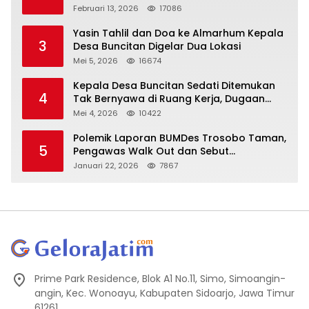
Oknum DPRD Sidoarjo ke Kapolri
Februari 13, 2026
17086
Yasin Tahlil dan Doa ke Almarhum Kepala
3
Desa Buncitan Digelar Dua Lokasi
Mei 5, 2026
16674
Kepala Desa Buncitan Sedati Ditemukan
4
Tak Bernyawa di Ruang Kerja, Dugaan
Bunuh Diri Menguat
Mei 4, 2026
10422
Polemik Laporan BUMDes Trosobo Taman,
5
Pengawas Walk Out dan Sebut
Kejanggalan
Januari 22, 2026
7867
Prime Park Residence, Blok A1 No.11, Simo, Simoangin-
angin, Kec. Wonoayu, Kabupaten Sidoarjo, Jawa Timur
61261