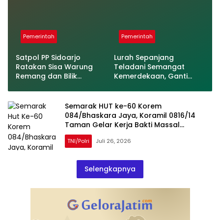
Pemerintah
Pemerintah
Satpol PP Sidoarjo
Lurah Sepanjang
Ratakan Sisa Warung
Teladani Semangat
Remang dan Bilik
Kemerdekaan, Ganti
Prostitusi di Kampung
Bendera Warga Pakai
Krengseng Krian
Uang Pribadi
Semarak HUT ke-60 Korem
084/Bhaskara Jaya, Koramil 0816/14
Taman Gelar Kerja Bakti Massal
Bersama Warga Geluran
TNI/Polri
Juli 26, 2026
Selengkapnya