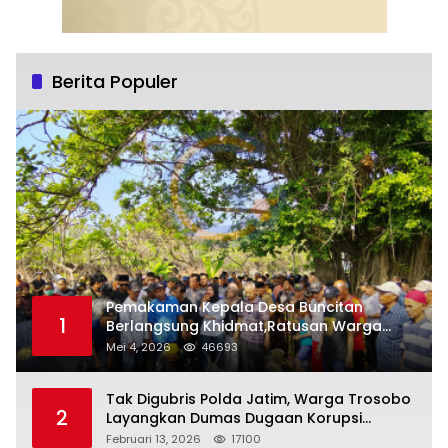
Berita Populer
Pemakaman Kepala Desa Buncitan
1
Berlangsung Khidmat,Ratusan Warga
Larut Dalam Duka Yang Mendalam
Mei 4, 2026
46693
Tak Digubris Polda Jatim, Warga Trosobo
2
Layangkan Dumas Dugaan Korupsi
Oknum DPRD Sidoarjo ke Kapolri
Februari 13, 2026
17100