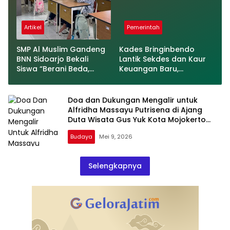
Artikel
Pemerintah
SMP Al Muslim Gandeng
Kades Bringinbendo
BNN Sidoarjo Bekali
Lantik Sekdes dan Kaur
Siswa “Berani Beda,
Keuangan Baru,
Menolak Tanpa Ragu”
Tegaskan Jabatan Diisi
Berdasarkan
Pengalaman dan
Doa dan Dukungan Mengalir untuk
Kompetensi
Alfridha Massayu Putrisena di Ajang
Duta Wisata Gus Yuk Kota Mojokerto
2026
Budaya
Mei 9, 2026
Selengkapnya