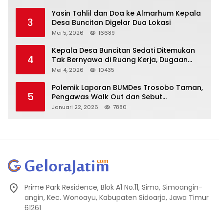
Yasin Tahlil dan Doa ke Almarhum Kepala
3
Desa Buncitan Digelar Dua Lokasi
Mei 5, 2026
16689
Kepala Desa Buncitan Sedati Ditemukan
4
Tak Bernyawa di Ruang Kerja, Dugaan
Bunuh Diri Menguat
Mei 4, 2026
10435
Polemik Laporan BUMDes Trosobo Taman,
5
Pengawas Walk Out dan Sebut
Kejanggalan
Januari 22, 2026
7880
Prime Park Residence, Blok A1 No.11, Simo, Simoangin-
angin, Kec. Wonoayu, Kabupaten Sidoarjo, Jawa Timur
61261