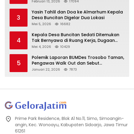
Oknum DPRD Sidoarjo ke Kapolri
Februari 13, 2026
17094
Yasin Tahlil dan Doa ke Almarhum Kepala
3
Desa Buncitan Digelar Dua Lokasi
Mei 5, 2026
16682
Kepala Desa Buncitan Sedati Ditemukan
4
Tak Bernyawa di Ruang Kerja, Dugaan
Bunuh Diri Menguat
Mei 4, 2026
10429
Polemik Laporan BUMDes Trosobo Taman,
5
Pengawas Walk Out dan Sebut
Kejanggalan
Januari 22, 2026
7873
Prime Park Residence, Blok A1 No.11, Simo, Simoangin-
angin, Kec. Wonoayu, Kabupaten Sidoarjo, Jawa Timur
61261