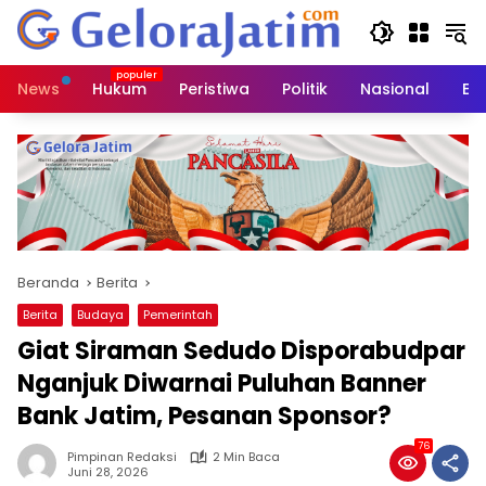
Langsung
ke
konten
News
Hukum
Peristiwa
Politik
Nasional
Ed
Beranda
Berita
Berita
Budaya
Pemerintah
Giat Siraman Sedudo Disporabudpar
Nganjuk Diwarnai Puluhan Banner
Bank Jatim, Pesanan Sponsor?
76
Pimpinan Redaksi
2 Min Baca
Juni 28, 2026