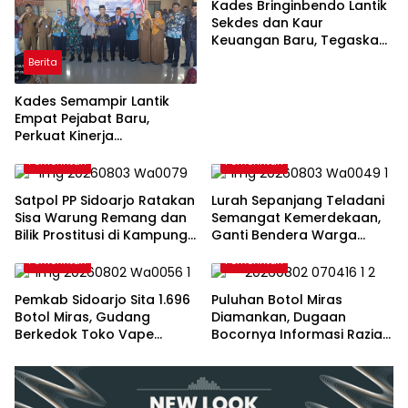
Kades Bringinbendo Lantik
Sekdes dan Kaur
Keuangan Baru, Tegaskan
Jabatan Diisi Berdasarkan
Berita
Pengalaman dan
Kompetensi
Kades Semampir Lantik
Empat Pejabat Baru,
Perkuat Kinerja
Pemerintahan Desa Melalui
Pemerintah
Pemerintah
Penyegaran Organisasi
Satpol PP Sidoarjo Ratakan
Lurah Sepanjang Teladani
Sisa Warung Remang dan
Semangat Kemerdekaan,
Bilik Prostitusi di Kampung
Ganti Bendera Warga
Krengseng Krian
Pakai Uang Pribadi
Pemerintah
Pemerintah
Pemkab Sidoarjo Sita 1.696
Puluhan Botol Miras
Botol Miras, Gudang
Diamankan, Dugaan
Berkedok Toko Vape
Bocornya Informasi Razia
Terbongkar
Warnai Operasi Pekat di
Taman