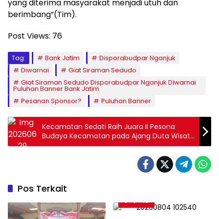
yang diterima masyarakat menjadi utuh dan
berimbang”(Tim).
Post Views:
76
Tag:
Bank Jatim
Disporabudpar Nganjuk
Diwarnai
Giat Siraman Sedudo
Giat Siraman Sedudo Disporabudpar Nganjuk Diwarnai
Puluhan Banner Bank Jatim
Pesanan Sponsor?
Puluhan Banner
Kecamatan Sedati Raih Juara II Pesona
Budaya Kecamatan pada Ajang Duta Wisata
Guk & Yuk Sidoarjo 2026
Pos Terkait
Pemerintah