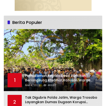
Berita Populer
Pemakaman Kepala Desa Buncitan
1
Berlangsung Khidmat,Ratusan Warga
Larut Dalam Duka Yang Mendalam
Mei 4, 2026
46687
Tak Digubris Polda Jatim, Warga Trosobo
2
Layangkan Dumas Dugaan Korupsi