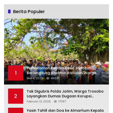
Berita Populer
Pemakaman Kepala Desa Buncitan
1
Berlangsung Khidmat,Ratusan Warga
Larut Dalam Duka Yang Mendalam
Mei 4, 2026
46681
Tak Digubris Polda Jatim, Warga Trosobo
2
Layangkan Dumas Dugaan Korupsi
Oknum DPRD Sidoarjo ke Kapolri
Februari 13, 2026
17087
Yasin Tahlil dan Doa ke Almarhum Kepala