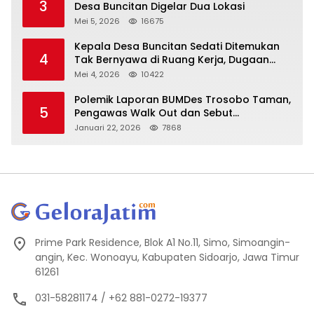
3
Desa Buncitan Digelar Dua Lokasi
Mei 5, 2026
16675
Kepala Desa Buncitan Sedati Ditemukan
4
Tak Bernyawa di Ruang Kerja, Dugaan
Bunuh Diri Menguat
Mei 4, 2026
10422
Polemik Laporan BUMDes Trosobo Taman,
5
Pengawas Walk Out dan Sebut
Kejanggalan
Januari 22, 2026
7868
Prime Park Residence, Blok A1 No.11, Simo, Simoangin-
angin, Kec. Wonoayu, Kabupaten Sidoarjo, Jawa Timur
61261
031-58281174 / +62 881-0272-19377