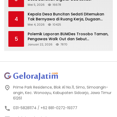
Mei 5, 2026
16678
Kepala Desa Buncitan Sedati Ditemukan
4
Tak Bernyawa di Ruang Kerja, Dugaan
Bunuh Diri Menguat
Mei 4, 2026
10425
Polemik Laporan BUMDes Trosobo Taman,
5
Pengawas Walk Out dan Sebut
Kejanggalan
Januari 22, 2026
7870
Prime Park Residence, Blok A1 No.11, Simo, Simoangin-
angin, Kec. Wonoayu, Kabupaten Sidoarjo, Jawa Timur
61261
031-58281174 / +62 881-0272-19377