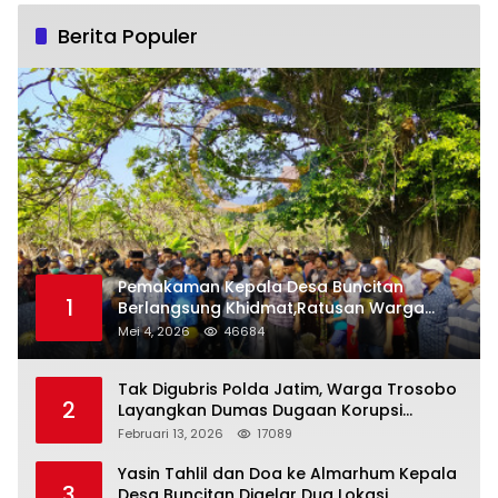
Berita Populer
Pemakaman Kepala Desa Buncitan
1
Berlangsung Khidmat,Ratusan Warga
Larut Dalam Duka Yang Mendalam
Mei 4, 2026
46684
Tak Digubris Polda Jatim, Warga Trosobo
2
Layangkan Dumas Dugaan Korupsi
Oknum DPRD Sidoarjo ke Kapolri
Februari 13, 2026
17089
Yasin Tahlil dan Doa ke Almarhum Kepala
3
Desa Buncitan Digelar Dua Lokasi