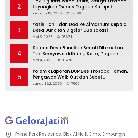
Tak Digubris Polda Jatim, Warga Trosobo
2
Layangkan Dumas Dugaan Korupsi
Oknum DPRD Sidoarjo ke Kapolri
Februari 13, 2026
17086
Yasin Tahlil dan Doa ke Almarhum Kepala
3
Desa Buncitan Digelar Dua Lokasi
Mei 5, 2026
16674
Kepala Desa Buncitan Sedati Ditemukan
4
Tak Bernyawa di Ruang Kerja, Dugaan
Bunuh Diri Menguat
Mei 4, 2026
10420
Polemik Laporan BUMDes Trosobo Taman,
5
Pengawas Walk Out dan Sebut
Kejanggalan
Januari 22, 2026
7867
Prime Park Residence, Blok A1 No.11, Simo, Simoangin-