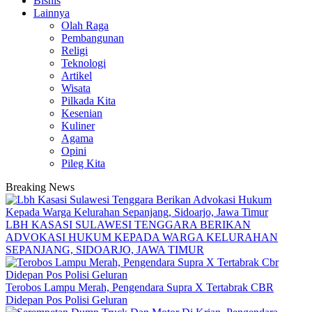
Bisnis
Lainnya
Olah Raga
Pembangunan
Religi
Teknologi
Artikel
Wisata
Pilkada Kita
Kesenian
Kuliner
Agama
Opini
Pileg Kita
Breaking News
LBH KASASI SULAWESI TENGGARA BERIKAN
ADVOKASI HUKUM KEPADA WARGA KELURAHAN
SEPANJANG, SIDOARJO, JAWA TIMUR
Terobos Lampu Merah, Pengendara Supra X Tertabrak CBR
Didepan Pos Polisi Geluran