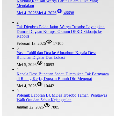
Khidmat,Ratusan Warga Larut Dalam Duka Yang
Mendalam
Mei 4, 2026
Mei 4, 2026
46698
2
Tak Digubris Polda Jatim, Warga Trosobo Layangkan
Dumas Dugaan Korupsi Oknum DPRD Sidoarjo ke
Kapolri
Februari 13, 2026
17105
3
Yasin Tahlil dan Doa ke Almarhum Kepala Desa
Buncitan Digelar Dua Lokasi
Mei 5, 2026
16693
4
Kepala Desa Buncitan Sedati Ditemukan Tak Bernyawa
di Ruang Kerja, Dugaan Bunuh Diri Menguat
Mei 4, 2026
10442
5
Polemik Laporan BUMDes Trosobo Taman, Pengawas
Walk Out dan Sebut Kejanggalan
Januari 22, 2026
7885