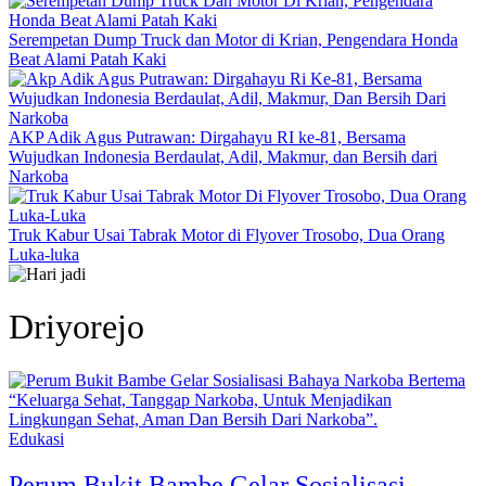
Serempetan Dump Truck dan Motor di Krian, Pengendara Honda
Beat Alami Patah Kaki
AKP Adik Agus Putrawan: Dirgahayu RI ke-81, Bersama
Wujudkan Indonesia Berdaulat, Adil, Makmur, dan Bersih dari
Narkoba
Truk Kabur Usai Tabrak Motor di Flyover Trosobo, Dua Orang
Luka-luka
Driyorejo
Edukasi
Perum Bukit Bambe Gelar Sosialisasi