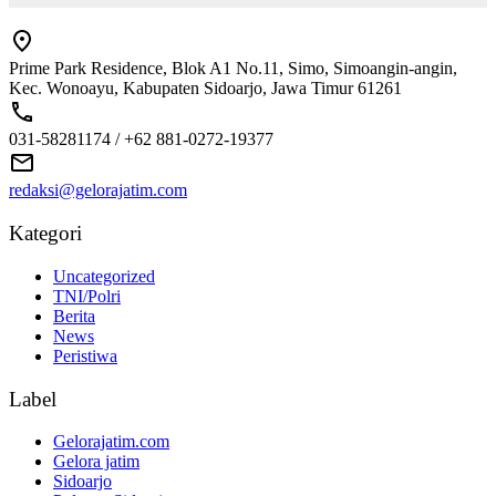
Prime Park Residence, Blok A1 No.11, Simo, Simoangin-angin,
Kec. Wonoayu, Kabupaten Sidoarjo, Jawa Timur 61261
031-58281174 / +62 881-0272-19377
redaksi@gelorajatim.com
Kategori
Uncategorized
TNI/Polri
Berita
News
Peristiwa
Label
Gelorajatim.com
Gelora jatim
Sidoarjo