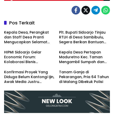
Pos Terkait
Kepala Desa, Perangkat
Plt. Bupati Sidoarjo Tinjau
dan Staff Desa Pranti
RTLH di Desa Sambibulu,
Mengucapkan Selamat
Segera Berikan Bantuan
Natal 2024 dan Tahun
Renovasi
Baru 2025
HIPMI Sidoarjo Gelar
Kepala Desa Pertapan
Economic Forum:
Maduretno Kec. Taman
Kolaborasi Bisnis
Mengambil Sumpah dan
Menyongsong Era Ekonomi
Lantik 3 Perangkat Baru
Baru
Konfirmasi Proyek Yang
Tanam Ganja di
Diduga Belum Kantongi Ijin,
Pekarangan, Pria 64 Tahun
Awak Media Justru
di Malang Dibekuk Polisi
Diintimidasi Kasie
Pembangunan