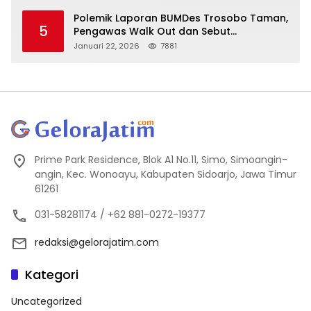
Polemik Laporan BUMDes Trosobo Taman,
5
Pengawas Walk Out dan Sebut
Kejanggalan
Januari 22, 2026
7881
Prime Park Residence, Blok A1 No.11, Simo, Simoangin-
angin, Kec. Wonoayu, Kabupaten Sidoarjo, Jawa Timur
61261
031-58281174 / +62 881-0272-19377
redaksi@gelorajatim.com
Kategori
Uncategorized