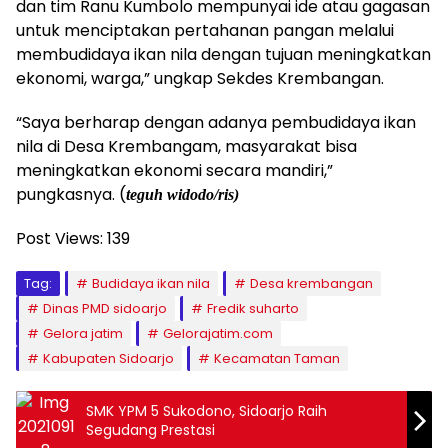
dan tim Ranu Kumbolo mempunyai ide atau gagasan
untuk menciptakan pertahanan pangan melalui
membudidaya ikan nila dengan tujuan meningkatkan
ekonomi, warga,” ungkap Sekdes Krembangan.
“Saya berharap dengan adanya pembudidaya ikan
nila di Desa Krembangam, masyarakat bisa
meningkatkan ekonomi secara mandiri,”
pungkasnya. (
teguh
widodo/ris)
Post Views:
139
Tag:
Budidaya ikan nila
Desa krembangan
Dinas PMD sidoarjo
Fredik suharto
Gelora jatim
Gelorajatim.com
Kabupaten Sidoarjo
Kecamatan Taman
SMK YPM 5 Sukodono, Sidoarjo Raih
Segudang Prestasi