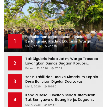
Pemakaman Kepala Desa Buncitan
1
Berlangsung Khidmat,Ratusan Warga
Larut Dalam Duka Yang Mendalam
Mei 4, 2026
46695
Tak Digubris Polda Jatim, Warga Trosobo
2
Layangkan Dumas Dugaan Korupsi
Oknum DPRD Sidoarjo ke Kapolri
Februari 13, 2026
17102
Yasin Tahlil dan Doa ke Almarhum Kepala
3
Desa Buncitan Digelar Dua Lokasi
Mei 5, 2026
16690
Kepala Desa Buncitan Sedati Ditemukan
4
Tak Bernyawa di Ruang Kerja, Dugaan
Bunuh Diri Menguat
Mei 4, 2026
10437