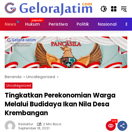
Langsung
ke
konten
News
Hukum
Peristiwa
Politik
Nasional
Ed
Beranda
Uncategorized
Uncategorized
Tingkatkan Perekonomian Warga
Melalui Budidaya Ikan Nila Desa
Krembangan
139
Redaktur
2 Min Baca
September 18, 2021