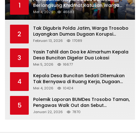
1
Berlangsung Khidmat,Ratusan Warga
Larut Dalam Duka Yang Mendalam
Mei 4, 2026
46683
Tak Digubris Polda Jatim, Warga Trosobo
2
Layangkan Dumas Dugaan Korupsi
Oknum DPRD Sidoarjo ke Kapolri
Februari 13, 2026
17089
Yasin Tahlil dan Doa ke Almarhum Kepala
3
Desa Buncitan Digelar Dua Lokasi
Mei 5, 2026
16677
Kepala Desa Buncitan Sedati Ditemukan
4
Tak Bernyawa di Ruang Kerja, Dugaan
Bunuh Diri Menguat
Mei 4, 2026
10424
Polemik Laporan BUMDes Trosobo Taman,
5
Pengawas Walk Out dan Sebut
Kejanggalan
Januari 22, 2026
7870