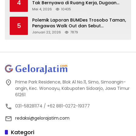
4
Tak Bernyawa di Ruang Kerja, Dugaan
Bunuh Diri Menguat
Mei 4, 2026
10435
Polemik Laporan BUMDes Trosobo Taman,
5
Pengawas Walk Out dan Sebut
Kejanggalan
Januari 22, 2026
7879
Prime Park Residence, Blok A1 No.11, Simo, Simoangin-
angin, Kec. Wonoayu, Kabupaten Sidoarjo, Jawa Timur
61261
031-58281174 / +62 881-0272-19377
redaksi@gelorajatim.com
Kategori