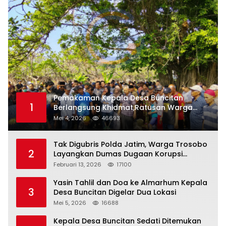
Pemakaman Kepala Desa Buncitan
1
Berlangsung Khidmat,Ratusan Warga
Larut Dalam Duka Yang Mendalam
Mei 4, 2026
46693
Tak Digubris Polda Jatim, Warga Trosobo
2
Layangkan Dumas Dugaan Korupsi
Oknum DPRD Sidoarjo ke Kapolri
Februari 13, 2026
17100
Yasin Tahlil dan Doa ke Almarhum Kepala
3
Desa Buncitan Digelar Dua Lokasi
Mei 5, 2026
16688
Kepala Desa Buncitan Sedati Ditemukan