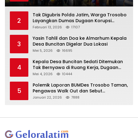
Tak Digubris Polda Jatim, Warga Trosobo
2
Layangkan Dumas Dugaan Korupsi
Oknum DPRD Sidoarjo ke Kapolri
Februari 13, 2026
17107
Yasin Tahlil dan Doa ke Almarhum Kepala
3
Desa Buncitan Digelar Dua Lokasi
Mei 5, 2026
16695
Kepala Desa Buncitan Sedati Ditemukan
4
Tak Bernyawa di Ruang Kerja, Dugaan
Bunuh Diri Menguat
Mei 4, 2026
10444
Polemik Laporan BUMDes Trosobo Taman,
5
Pengawas Walk Out dan Sebut
Kejanggalan
Januari 22, 2026
7888