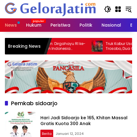
Langsung
ke
konten
News
Hukum
Peristiwa
Politik
Nasional
Ed
Adik Agus Putrawan: Dirgahayu RI ke-
Truk Kabur Usai Tabrak Mo
Breaking News
 Bersama Wujudkan Indonesia
Trosobo, Dua Orang Luka
aulat, Adil, Makmur, dan Bersih dari
koba
Pemkab sidoarjo
Hari Jadi Sidoarjo ke 165, Khitan Massal
Gratis Kuota 300 Anak
Berita
Januari 12, 2024