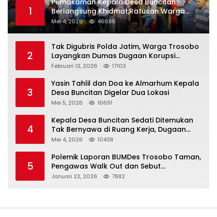
Pemakaman Kepala Desa Buncitan
1
Berlangsung Khidmat,Ratusan Warga
Larut Dalam Duka Yang Mendalam
Mei 4, 2026
46696
Tak Digubris Polda Jatim, Warga Trosobo
2
Layangkan Dumas Dugaan Korupsi
Oknum DPRD Sidoarjo ke Kapolri
Februari 13, 2026
17103
Yasin Tahlil dan Doa ke Almarhum Kepala
3
Desa Buncitan Digelar Dua Lokasi
Mei 5, 2026
16691
Kepala Desa Buncitan Sedati Ditemukan
4
Tak Bernyawa di Ruang Kerja, Dugaan
Bunuh Diri Menguat
Mei 4, 2026
10438
Polemik Laporan BUMDes Trosobo Taman,
5
Pengawas Walk Out dan Sebut
Kejanggalan
Januari 22, 2026
7882