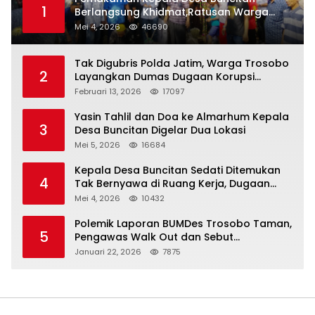
1
Berlangsung Khidmat,Ratusan Warga
Larut Dalam Duka Yang Mendalam
Mei 4, 2026
46690
Tak Digubris Polda Jatim, Warga Trosobo
2
Layangkan Dumas Dugaan Korupsi
Oknum DPRD Sidoarjo ke Kapolri
Februari 13, 2026
17097
Yasin Tahlil dan Doa ke Almarhum Kepala
3
Desa Buncitan Digelar Dua Lokasi
Mei 5, 2026
16684
Kepala Desa Buncitan Sedati Ditemukan
4
Tak Bernyawa di Ruang Kerja, Dugaan
Bunuh Diri Menguat
Mei 4, 2026
10432
Polemik Laporan BUMDes Trosobo Taman,
5
Pengawas Walk Out dan Sebut
Kejanggalan
Januari 22, 2026
7875