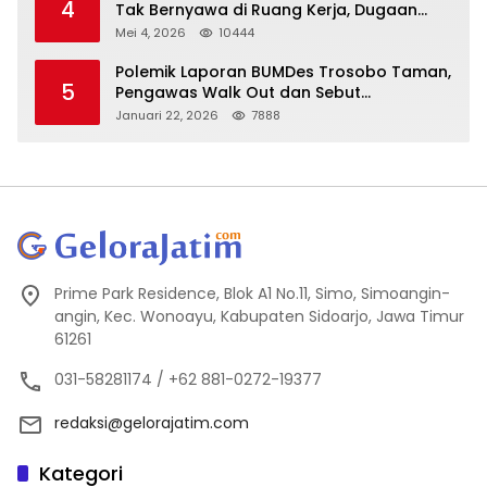
4
Tak Bernyawa di Ruang Kerja, Dugaan
Bunuh Diri Menguat
Mei 4, 2026
10444
Polemik Laporan BUMDes Trosobo Taman,
5
Pengawas Walk Out dan Sebut
Kejanggalan
Januari 22, 2026
7888
Prime Park Residence, Blok A1 No.11, Simo, Simoangin-
angin, Kec. Wonoayu, Kabupaten Sidoarjo, Jawa Timur
61261
031-58281174 / +62 881-0272-19377
redaksi@gelorajatim.com
Kategori