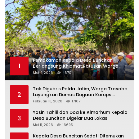
Pemakaman Kepala Desa Buncitan
1
Berlangsung Khidmat,Ratusan Warga
Larut Dalam Duka Yang Mendalam
Mei 4, 2026
46701
Tak Digubris Polda Jatim, Warga Trosobo
2
Layangkan Dumas Dugaan Korupsi
Oknum DPRD Sidoarjo ke Kapolri
Februari 13, 2026
17107
Yasin Tahlil dan Doa ke Almarhum Kepala
3
Desa Buncitan Digelar Dua Lokasi
Mei 5, 2026
16695
Kepala Desa Buncitan Sedati Ditemukan