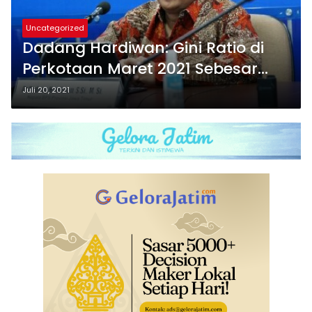
Uncategorized
Dadang Hardiwan: Gini Ratio di
Perkotaan Maret 2021 Sebesar
0,387
Juli 20, 2021