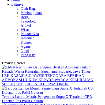
Bisnis
Lainnya
Olah Raga
Pembangunan
Religi
Teknologi
Artikel
Wisata
Pilkada Kita
Kesenian
Kuliner
Agama
Opini
Pileg Kita
Breaking News
LBH KASASI SULAWESI TENGGARA BERIKAN
ADVOKASI HUKUM KEPADA WARGA KELURAHAN
SEPANJANG, SIDOARJO, JAWA TIMUR
Terobos Lampu Merah, Pengendara Supra X Tertabrak CBR
Didepan Pos Polisi Geluran