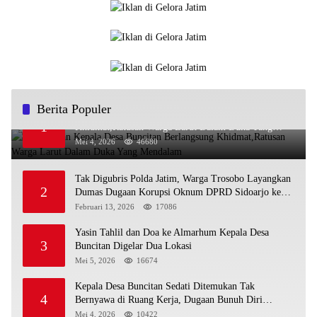
Berita Populer
Pemakaman Kepala Desa Buncitan Berlangsung
1
Khidmat,Ratusan Warga Larut Dalam Duka Yang
Mendalam
Mei 4, 2026
46680
Tak Digubris Polda Jatim, Warga Trosobo Layangkan
2
Dumas Dugaan Korupsi Oknum DPRD Sidoarjo ke
Kapolri
Februari 13, 2026
17086
Yasin Tahlil dan Doa ke Almarhum Kepala Desa
3
Buncitan Digelar Dua Lokasi
Mei 5, 2026
16674
Kepala Desa Buncitan Sedati Ditemukan Tak
4
Bernyawa di Ruang Kerja, Dugaan Bunuh Diri
Menguat
Mei 4, 2026
10422