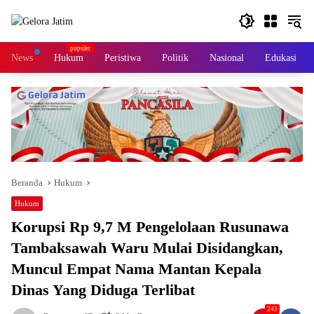
Langsung
ke
konten
News
Hukum
Peristiwa
Politik
Nasional
Edukasi
Beranda
Hukum
Hukum
Korupsi Rp 9,7 M Pengelolaan Rusunawa
Tambaksawah Waru Mulai Disidangkan,
Muncul Empat Nama Mantan Kepala
Dinas Yang Diduga Terlibat
243