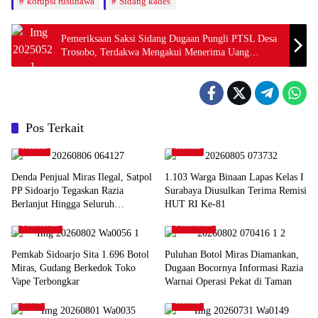
korupsi rusunawa
Sidang kades
Pemeriksaan Saksi Sidang Dugaan Pungli PTSL Desa
Trosobo, Terdakwa Mengakui Menerima Uang
Tambahan Diluar Biaya Yang Ditentukan
Pos Terkait
Hukum
Hukum
Denda Penjual Miras Ilegal, Satpol
1.103 Warga Binaan Lapas Kelas I
PP Sidoarjo Tegaskan Razia
Surabaya Diusulkan Terima Remisi
Berlanjut Hingga Seluruh
HUT RI Ke-81
Pelanggar Disidangkan
Pemerintah
Pemerintah
Pemkab Sidoarjo Sita 1.696 Botol
Puluhan Botol Miras Diamankan,
Miras, Gudang Berkedok Toko
Dugaan Bocornya Informasi Razia
Vape Terbongkar
Warnai Operasi Pekat di Taman
Berita
Hukum