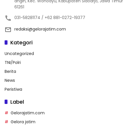
angin, Kec. Wonoayu, Kabupaten Sidoarjo, Jawa Timur
61261
031-58281174 / +62 881-0272-19377
redaksi@gelorajatim.com
Kategori
Uncategorized
TNI/Polri
Berita
News
Peristiwa
Label
Gelorajatim.com
Gelora jatim