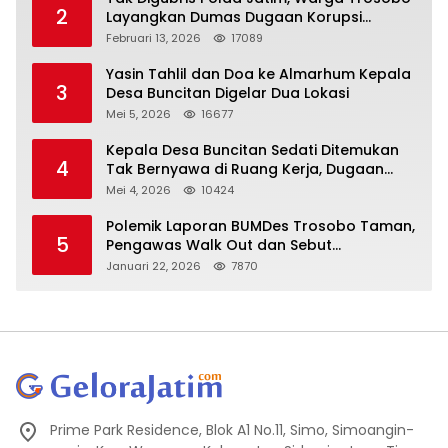
2
Layangkan Dumas Dugaan Korupsi
Oknum DPRD Sidoarjo ke Kapolri
Februari 13, 2026
17089
Yasin Tahlil dan Doa ke Almarhum Kepala
3
Desa Buncitan Digelar Dua Lokasi
Mei 5, 2026
16677
Kepala Desa Buncitan Sedati Ditemukan
4
Tak Bernyawa di Ruang Kerja, Dugaan
Bunuh Diri Menguat
Mei 4, 2026
10424
Polemik Laporan BUMDes Trosobo Taman,
5
Pengawas Walk Out dan Sebut
Kejanggalan
Januari 22, 2026
7870
Prime Park Residence, Blok A1 No.11, Simo, Simoangin-