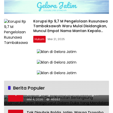
Korupsi Rp 9,7 M Pengelolaan Rusunawa
Tambaksawah Waru Mulai Disidangkan,
Muncul Empat Nama Mantan Kepala
Dinas Yang Diduga Terlibat
Hukum
Mei 21, 2025
Berita Populer
Pemakaman Kepala Desa Buncitan
1
Berlangsung Khidmat,Ratusan Warga
Larut Dalam Duka Yang Mendalam
Mei 4, 2026
46683
Tak Digubris Polda Jatim, Warga Trosobo