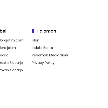
bel
Halaman
lorajatim.com
Iklan
lora jatim
Indeks Berita
doarjo
Pedoman Media Siber
lresta Sidoarjo
Privacy Policy
mkab sidoarjo