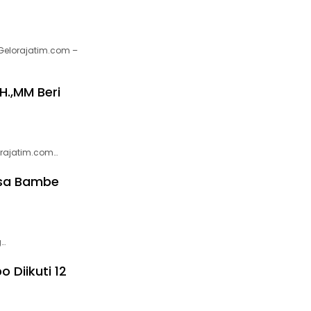
elorajatim.com –
H.,MM Beri
orajatim.com…
esa Bambe
g…
 Diikuti 12