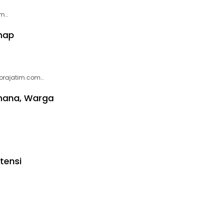
om…
hap
lorajatim.com…
hana, Warga
tensi