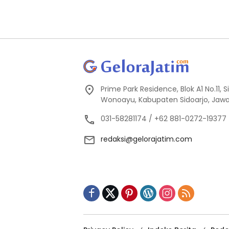
Prime Park Residence, Blok A1 No.11,
Wonoayu, Kabupaten Sidoarjo, Jawa
031-58281174 / +62 881-0272-19377
redaksi@gelorajatim.com