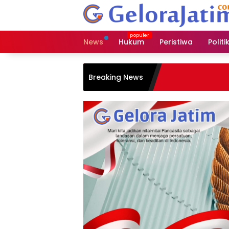
Langsung
ke
konten
News
Hukum
Peristiwa
Politi
Breaking News