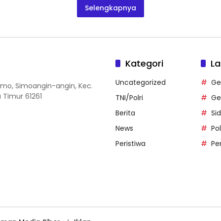
Selengkapnya
Kategori
La
Uncategorized
Ge
 Simo, Simoangin-angin, Kec.
 Timur 61261
TNI/Polri
Ge
Berita
Si
News
Po
Peristiwa
Pe