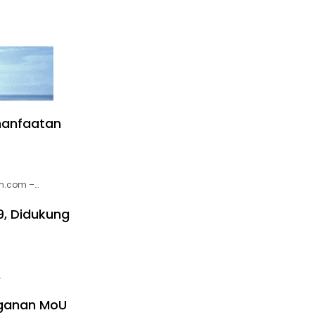
manfaatan
im.com –…
9, Didukung
…
nganan MoU