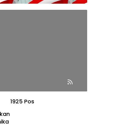
1925 Pos
ikan
mika