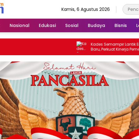
Kamis, 6 Agustus 2026
k
Nasional
Edukasi
Sosial
Budaya
Bisnis
L
Kades Semampir Lantik Empat Pej
Baru, Perkuat Kinerja Pemerintahan
Melalui Penyegaran Organisasi