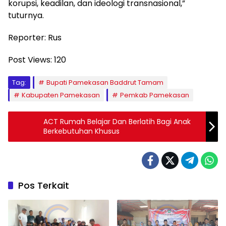
korupsi, keadilan, dan ideologi transnasional,”
tuturnya.
Reporter: Rus
Post Views:
120
Tag:
Bupati Pamekasan Baddrut Tamam
Kabupaten Pamekasan
Pemkab Pamekasan
ACT Rumah Belajar Dan Berlatih Bagi Anak
Berkebutuhan Khusus
Pos Terkait