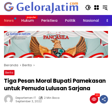
Langsung
ke
konten
News
Hukum
Peristiwa
Politik
Nasional
Ed
Beranda
Berita
Berita
Tiga Pesan Moral Bupati Pamekasan
untuk Pemuda Lulusan Sarjana
120
Departemen IT
2 Min Baca
September 3, 2022