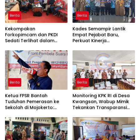
Berita
Berita
Kekompakan
Kades Semampir Lantik
Forkopimcam dan PKDI
Empat Pejabat Baru,
Sedati Terlihat dalam
Perkuat Kinerja
Senam Rutin di Desa
Pemerintahan Desa Melalui
Tambak Cemandi
Penyegaran Organisasi
Berita
Berita
Ketua FPSR Bantah
Monitoring KPK RI di Desa
Tuduhan Pemerasan ke
Kwangsan, Wabup Mimik
Sekolah di Mojokerto:
Tekankan Transparansi
“Fitnah Tanpa Dasar, Saya
dan Partisipasi Masyarakat
Siap Tempuh Jalur Hukum”