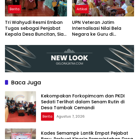
Berita
Artikel
Tri Wahyudi Resmi Emban
UPN Veteran Jatim
Tugas sebagai Penjabat
Internalisasi Nilai Bela
Kepala Desa Buncitan, Siap
Negara ke Guru di
Lanjutkan Program
Plosoklaten Kediri
Pembangunan
Baca Juga
Kekompakan Forkopimcam dan PKDI
Sedati Terlihat dalam Senam Rutin di
Desa Tambak Cemandi
Berita
Agustus 7, 2026
Kades Semampir Lantik Empat Pejabat
Baru, Perkuat Kinerja Pemerintahan Desa