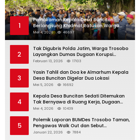
Pemakaman Kepala Desa Buncitan
1
Berlangsung Khidmat,Ratusan Warga
Larut Dalam Duka Yang Mendalam
Mei 4, 2026
46697
Tak Digubris Polda Jatim, Warga Trosobo
2
Layangkan Dumas Dugaan Korupsi
Oknum DPRD Sidoarjo ke Kapolri
Februari 13, 2026
17103
Yasin Tahlil dan Doa ke Almarhum Kepala
3
Desa Buncitan Digelar Dua Lokasi
Mei 5, 2026
16692
Kepala Desa Buncitan Sedati Ditemukan
4
Tak Bernyawa di Ruang Kerja, Dugaan
Bunuh Diri Menguat
Mei 4, 2026
10439
Polemik Laporan BUMDes Trosobo Taman,
5
Pengawas Walk Out dan Sebut
Kejanggalan
Januari 22, 2026
7884