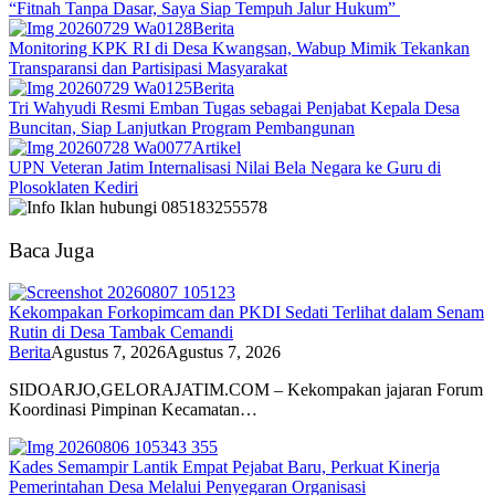
“Fitnah Tanpa Dasar, Saya Siap Tempuh Jalur Hukum”
Berita
Monitoring KPK RI di Desa Kwangsan, Wabup Mimik Tekankan
Transparansi dan Partisipasi Masyarakat
Berita
Tri Wahyudi Resmi Emban Tugas sebagai Penjabat Kepala Desa
Buncitan, Siap Lanjutkan Program Pembangunan
Artikel
UPN Veteran Jatim Internalisasi Nilai Bela Negara ke Guru di
Plosoklaten Kediri
Baca Juga
Kekompakan Forkopimcam dan PKDI Sedati Terlihat dalam Senam
Rutin di Desa Tambak Cemandi
Berita
Agustus 7, 2026
Agustus 7, 2026
SIDOARJO,GELORAJATIM.COM – Kekompakan jajaran Forum
Koordinasi Pimpinan Kecamatan…
Kades Semampir Lantik Empat Pejabat Baru, Perkuat Kinerja
Pemerintahan Desa Melalui Penyegaran Organisasi