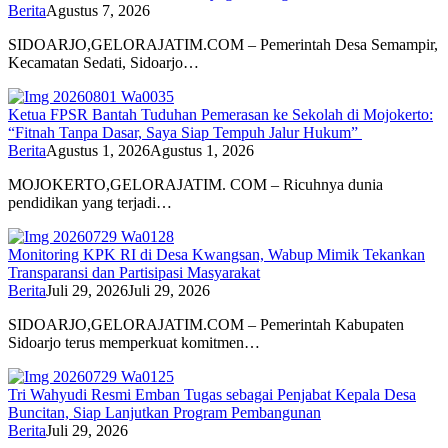
Berita
Agustus 7, 2026
SIDOARJO,GELORAJATIM.COM – Pemerintah Desa Semampir,
Kecamatan Sedati, Sidoarjo…
Ketua FPSR Bantah Tuduhan Pemerasan ke Sekolah di Mojokerto:
“Fitnah Tanpa Dasar, Saya Siap Tempuh Jalur Hukum”
Berita
Agustus 1, 2026
Agustus 1, 2026
MOJOKERTO,GELORAJATIM. COM – Ricuhnya dunia
pendidikan yang terjadi…
Monitoring KPK RI di Desa Kwangsan, Wabup Mimik Tekankan
Transparansi dan Partisipasi Masyarakat
Berita
Juli 29, 2026
Juli 29, 2026
SIDOARJO,GELORAJATIM.COM – Pemerintah Kabupaten
Sidoarjo terus memperkuat komitmen…
Tri Wahyudi Resmi Emban Tugas sebagai Penjabat Kepala Desa
Buncitan, Siap Lanjutkan Program Pembangunan
Berita
Juli 29, 2026