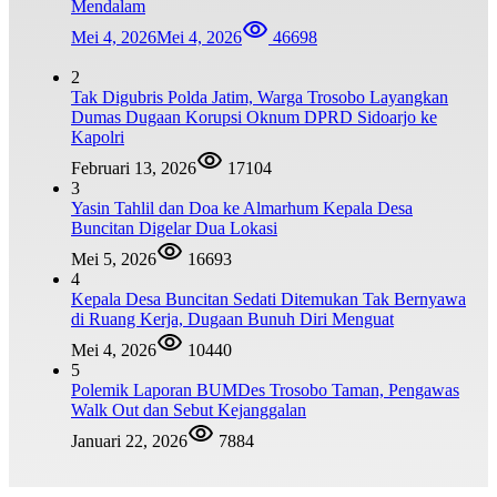
Mendalam
Mei 4, 2026
Mei 4, 2026
46698
2
Tak Digubris Polda Jatim, Warga Trosobo Layangkan
Dumas Dugaan Korupsi Oknum DPRD Sidoarjo ke
Kapolri
Februari 13, 2026
17104
3
Yasin Tahlil dan Doa ke Almarhum Kepala Desa
Buncitan Digelar Dua Lokasi
Mei 5, 2026
16693
4
Kepala Desa Buncitan Sedati Ditemukan Tak Bernyawa
di Ruang Kerja, Dugaan Bunuh Diri Menguat
Mei 4, 2026
10440
5
Polemik Laporan BUMDes Trosobo Taman, Pengawas
Walk Out dan Sebut Kejanggalan
Januari 22, 2026
7884