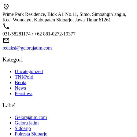
Prime Park Residence, Blok A1 No.11, Simo, Simoangin-angin,
Kec. Wonoayu, Kabupaten Sidoarjo, Jawa Timur 61261
031-58281174 / +62 881-0272-19377
redaksi@gelorajatim.com
Kategori
Uncategorized
TNI/Polri
Berita
News
Peristiwa
Label
Gelorajatim.com
Gelora jatim
Sidoarjo
Polresta Sidoarjo