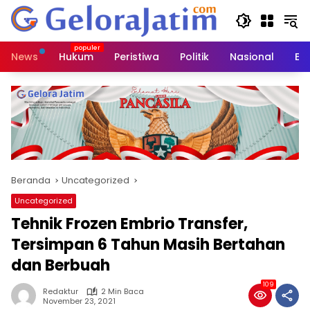
Langsung
ke
konten
News
Hukum
Peristiwa
Politik
Nasional
Ed
Beranda
Uncategorized
Uncategorized
Tehnik Frozen Embrio Transfer,
Tersimpan 6 Tahun Masih Bertahan
dan Berbuah
109
Redaktur
2 Min Baca
November 23, 2021