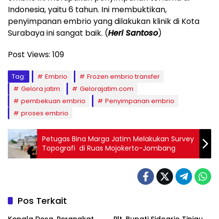
Indonesia, yaitu 6 tahun. Ini membuktikan,
penyimpanan embrio yang dilakukan klinik di Kota
Surabaya ini sangat baik. (
Heri Santoso
)
Post Views:
109
Tag:
Embrio
Frozen embrio transfer
Gelora jatim
Gelorajatim.com
pembekuan embrio
Penyimpanan embrio
proses embrio
Petugas Bina Marga Jatim Melakukan Survey
Topografi di Ruas Mojokerto-Jombang
Pos Terkait
Kepala Desa, Perangkat
Plt. Bupati Sidoarjo Tinjau