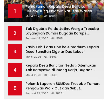
Pemakaman Kepala Desa Buncitan
1
Berlangsung Khidmat,Ratusan Warga
Larut Dalam Duka Yang Mendalam
Mei 4, 2026
46698
Tak Digubris Polda Jatim, Warga Trosobo
2
Layangkan Dumas Dugaan Korupsi
Oknum DPRD Sidoarjo ke Kapolri
Februari 13, 2026
17105
Yasin Tahlil dan Doa ke Almarhum Kepala
3
Desa Buncitan Digelar Dua Lokasi
Mei 5, 2026
16693
Kepala Desa Buncitan Sedati Ditemukan
4
Tak Bernyawa di Ruang Kerja, Dugaan
Bunuh Diri Menguat
Mei 4, 2026
10440
Polemik Laporan BUMDes Trosobo Taman,
5
Pengawas Walk Out dan Sebut
Kejanggalan
Januari 22, 2026
7885