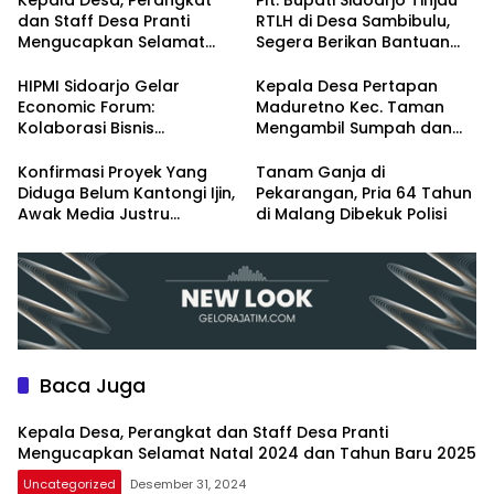
dan Staff Desa Pranti
RTLH di Desa Sambibulu,
Mengucapkan Selamat
Segera Berikan Bantuan
Natal 2024 dan Tahun
Renovasi
Baru 2025
HIPMI Sidoarjo Gelar
Kepala Desa Pertapan
Economic Forum:
Maduretno Kec. Taman
Kolaborasi Bisnis
Mengambil Sumpah dan
Menyongsong Era Ekonomi
Lantik 3 Perangkat Baru
Baru
Konfirmasi Proyek Yang
Tanam Ganja di
Diduga Belum Kantongi Ijin,
Pekarangan, Pria 64 Tahun
Awak Media Justru
di Malang Dibekuk Polisi
Diintimidasi Kasie
Pembangunan
Baca Juga
Kepala Desa, Perangkat dan Staff Desa Pranti
Mengucapkan Selamat Natal 2024 dan Tahun Baru 2025
Uncategorized
Desember 31, 2024