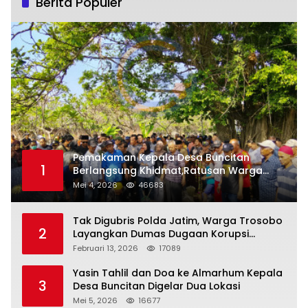
Berita Populer
Pemakaman Kepala Desa Buncitan
1
Berlangsung Khidmat,Ratusan Warga
Larut Dalam Duka Yang Mendalam
Mei 4, 2026
46683
Tak Digubris Polda Jatim, Warga Trosobo
2
Layangkan Dumas Dugaan Korupsi
Oknum DPRD Sidoarjo ke Kapolri
Februari 13, 2026
17089
Yasin Tahlil dan Doa ke Almarhum Kepala
3
Desa Buncitan Digelar Dua Lokasi
Mei 5, 2026
16677