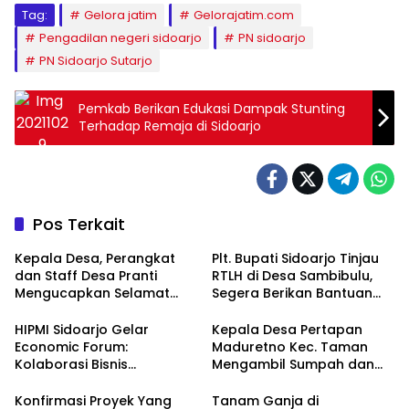
Tag:
Gelora jatim
Gelorajatim.com
Pengadilan negeri sidoarjo
PN sidoarjo
PN Sidoarjo Sutarjo
Pemkab Berikan Edukasi Dampak Stunting
Terhadap Remaja di Sidoarjo
Pos Terkait
Kepala Desa, Perangkat
Plt. Bupati Sidoarjo Tinjau
dan Staff Desa Pranti
RTLH di Desa Sambibulu,
Mengucapkan Selamat
Segera Berikan Bantuan
Natal 2024 dan Tahun
Renovasi
Baru 2025
HIPMI Sidoarjo Gelar
Kepala Desa Pertapan
Economic Forum:
Maduretno Kec. Taman
Kolaborasi Bisnis
Mengambil Sumpah dan
Menyongsong Era Ekonomi
Lantik 3 Perangkat Baru
Baru
Konfirmasi Proyek Yang
Tanam Ganja di