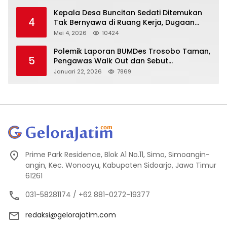
Kepala Desa Buncitan Sedati Ditemukan
4
Tak Bernyawa di Ruang Kerja, Dugaan
Bunuh Diri Menguat
Mei 4, 2026
10424
Polemik Laporan BUMDes Trosobo Taman,
5
Pengawas Walk Out dan Sebut
Kejanggalan
Januari 22, 2026
7869
Prime Park Residence, Blok A1 No.11, Simo, Simoangin-
angin, Kec. Wonoayu, Kabupaten Sidoarjo, Jawa Timur
61261
031-58281174 / +62 881-0272-19377
redaksi@gelorajatim.com