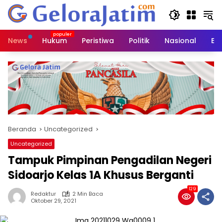
Langsung
ke
konten
News
Hukum
Peristiwa
Politik
Nasional
Ed
Beranda
Uncategorized
Uncategorized
Tampuk Pimpinan Pengadilan Negeri
Sidoarjo Kelas 1A Khusus Berganti
129
Redaktur
2 Min Baca
Oktober 29, 2021