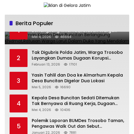
Berita Populer
Pemakaman Kepala Desa Buncitan
1
Berlangsung Khidmat,Ratusan Warga
Larut Dalam Duka Yang Mendalam
Mei 4, 2026
46694
Tak Digubris Polda Jatim, Warga Trosobo
2
Layangkan Dumas Dugaan Korupsi
Oknum DPRD Sidoarjo ke Kapolri
Februari 13, 2026
17101
Yasin Tahlil dan Doa ke Almarhum Kepala
3
Desa Buncitan Digelar Dua Lokasi
Mei 5, 2026
16690
Kepala Desa Buncitan Sedati Ditemukan
4
Tak Bernyawa di Ruang Kerja, Dugaan
Bunuh Diri Menguat
Mei 4, 2026
10436
Polemik Laporan BUMDes Trosobo Taman,
5
Pengawas Walk Out dan Sebut
Kejanggalan
Januari 22, 2026
7881