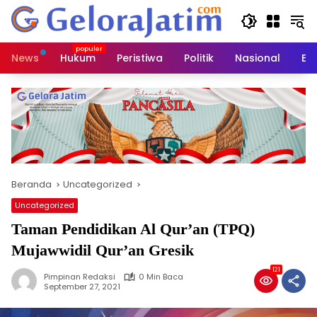
Langsung
ke
konten
News
Hukum
Peristiwa
Politik
Nasional
Ed
Beranda
Uncategorized
Uncategorized
Taman Pendidikan Al Qur’an (TPQ)
Mujawwidil Qur’an Gresik
121
Pimpinan Redaksi
0 Min Baca
September 27, 2021