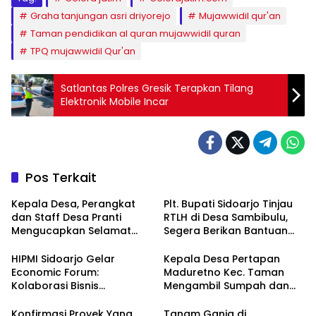
Graha tanjungan asri driyorejo
Mujawwidil qur'an
Taman pendidikan al quran mujawwidil quran
TPQ mujawwidil Qur'an
Satlantas Polres Gresik Terapkan Tilang
Elektronik Mobile Incar
Pos Terkait
Kepala Desa, Perangkat
Plt. Bupati Sidoarjo Tinjau
dan Staff Desa Pranti
RTLH di Desa Sambibulu,
Mengucapkan Selamat
Segera Berikan Bantuan
Natal 2024 dan Tahun
Renovasi
Baru 2025
HIPMI Sidoarjo Gelar
Kepala Desa Pertapan
Economic Forum:
Maduretno Kec. Taman
Kolaborasi Bisnis
Mengambil Sumpah dan
Menyongsong Era Ekonomi
Lantik 3 Perangkat Baru
Baru
Konfirmasi Proyek Yang
Tanam Ganja di