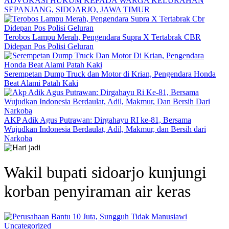
ADVOKASI HUKUM KEPADA WARGA KELURAHAN
SEPANJANG, SIDOARJO, JAWA TIMUR
Terobos Lampu Merah, Pengendara Supra X Tertabrak CBR
Didepan Pos Polisi Geluran
Serempetan Dump Truck dan Motor di Krian, Pengendara Honda
Beat Alami Patah Kaki
AKP Adik Agus Putrawan: Dirgahayu RI ke-81, Bersama
Wujudkan Indonesia Berdaulat, Adil, Makmur, dan Bersih dari
Narkoba
Wakil bupati sidoarjo kunjungi
korban penyiraman air keras
Uncategorized