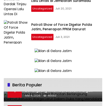
Lalu Lintas di Jembatan Suramadu
Uncategorized
Juli 20, 2021
Patroli Show of Force Digelar Polda
Jatim, Penerapan PPKM Darurat
Uncategorized
Juli 3, 2021
Berita Populer
Pemakaman Kepala Desa Buncitan
1
Berlangsung Khidmat,Ratusan Warga
Larut Dalam Duka Yang Mendalam
Mei 4, 2026
46683