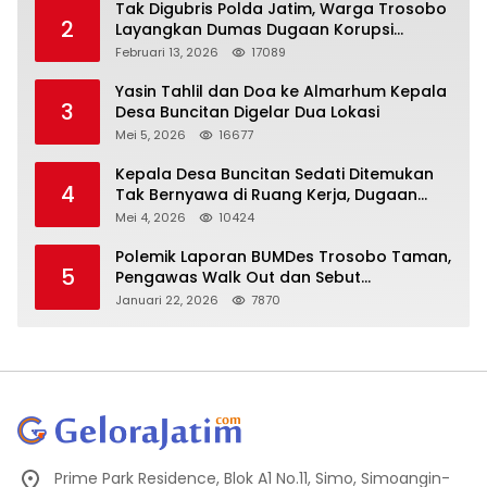
Tak Digubris Polda Jatim, Warga Trosobo
2
Layangkan Dumas Dugaan Korupsi
Oknum DPRD Sidoarjo ke Kapolri
Februari 13, 2026
17089
Yasin Tahlil dan Doa ke Almarhum Kepala
3
Desa Buncitan Digelar Dua Lokasi
Mei 5, 2026
16677
Kepala Desa Buncitan Sedati Ditemukan
4
Tak Bernyawa di Ruang Kerja, Dugaan
Bunuh Diri Menguat
Mei 4, 2026
10424
Polemik Laporan BUMDes Trosobo Taman,
5
Pengawas Walk Out dan Sebut
Kejanggalan
Januari 22, 2026
7870
Prime Park Residence, Blok A1 No.11, Simo, Simoangin-