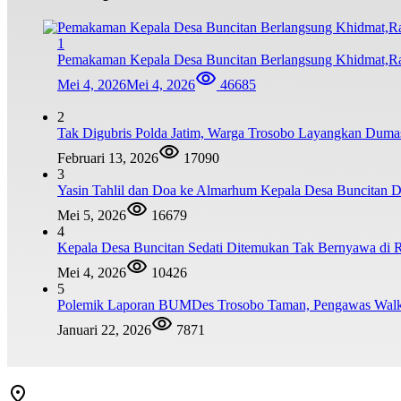
1
Pemakaman Kepala Desa Buncitan Berlangsung Khidmat,R
Mei 4, 2026
Mei 4, 2026
46685
2
Tak Digubris Polda Jatim, Warga Trosobo Layangkan Dum
Februari 13, 2026
17090
3
Yasin Tahlil dan Doa ke Almarhum Kepala Desa Buncitan D
Mei 5, 2026
16679
4
Kepala Desa Buncitan Sedati Ditemukan Tak Bernyawa di 
Mei 4, 2026
10426
5
Polemik Laporan BUMDes Trosobo Taman, Pengawas Walk 
Januari 22, 2026
7871