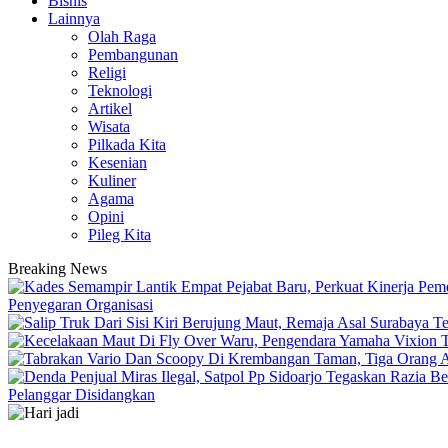
Bisnis
Lainnya
Olah Raga
Pembangunan
Religi
Teknologi
Artikel
Wisata
Pilkada Kita
Kesenian
Kuliner
Agama
Opini
Pileg Kita
Breaking News
Penyegaran Organisasi
Pelanggar Disidangkan