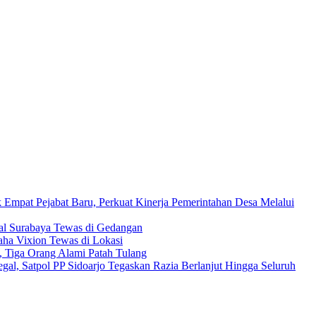
Empat Pejabat Baru, Perkuat Kinerja Pemerintahan Desa Melalui
Asal Surabaya Tewas di Gedangan
ha Vixion Tewas di Lokasi
 Tiga Orang Alami Patah Tulang
egal, Satpol PP Sidoarjo Tegaskan Razia Berlanjut Hingga Seluruh