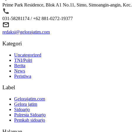
Prime Park Residence, Blok A1 No.11, Simo, Simoangin-angin, Kec
031-58281174 / +62 881-0272-19377
redaksi@gelorajatim.com
Kategori
Uncategorized
TNI/Polri
Berita
News
Peristiwa
Label
Gelorajatim.com
Gelora jatim
Sidoarjo
Polresta Sidoarjo
Pemkab sidoarjo
Halaman