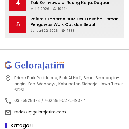
4
Tak Bernyawa di Ruang Kerja, Dugaan
Bunuh Diri Menguat
Mei 4, 2026
10444
Polemik Laporan BUMDes Trosobo Taman,
5
Pengawas Walk Out dan Sebut
Kejanggalan
Januari 22, 2026
7888
Prime Park Residence, Blok A1 No.11, Simo, Simoangin-
angin, Kec. Wonoayu, Kabupaten Sidoarjo, Jawa Timur
61261
031-58281174 / +62 881-0272-19377
redaksi@gelorajatim.com
Kategori