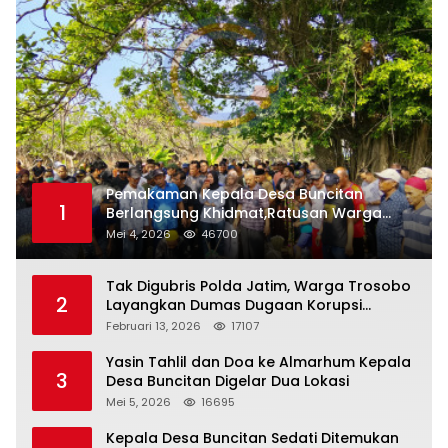
Pemakaman Kepala Desa Buncitan
1
Berlangsung Khidmat,Ratusan Warga
Larut Dalam Duka Yang Mendalam
Mei 4, 2026
46700
Tak Digubris Polda Jatim, Warga Trosobo
2
Layangkan Dumas Dugaan Korupsi
Oknum DPRD Sidoarjo ke Kapolri
Februari 13, 2026
17107
Yasin Tahlil dan Doa ke Almarhum Kepala
3
Desa Buncitan Digelar Dua Lokasi
Mei 5, 2026
16695
Kepala Desa Buncitan Sedati Ditemukan