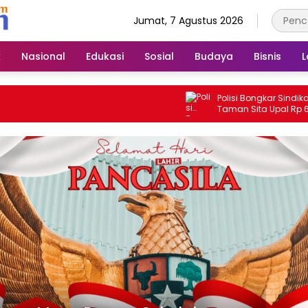
Jumat, 7 Agustus 2026
k
Nasional
Edukasi
Sosial
Budaya
Bisnis
L
Polisi Bongkar Sindikat Uan
Taman Sita Upal Rp 61,9 J
Tangkap Tiga Tersangka