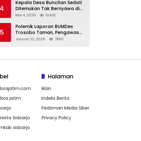
Kepala Desa Buncitan Sedati
4
Ditemukan Tak Bernyawa di
Ruang Kerja, Dugaan Bunuh
Mei 4, 2026
10435
Diri Menguat
Polemik Laporan BUMDes
5
Trosobo Taman, Pengawas
Walk Out dan Sebut
Januari 22, 2026
7880
Kejanggalan
bel
Halaman
lorajatim.com
Iklan
lora jatim
Indeks Berita
doarjo
Pedoman Media Siber
lresta Sidoarjo
Privacy Policy
mkab sidoarjo