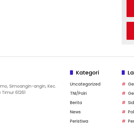
Kategori
La
Uncategorized
Ge
 Simo, Simoangin-angin, Kec.
 Timur 61261
TNI/Polri
Ge
Berita
Si
News
Po
Peristiwa
Pe