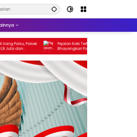
ainnya
g Palsu, Polsek
Pejalan Kaki Tertabrak Truk di Depan SD
uta dan
Bhayangkari Porong, PNS Asal Pasuruan
Alami Luka Serius