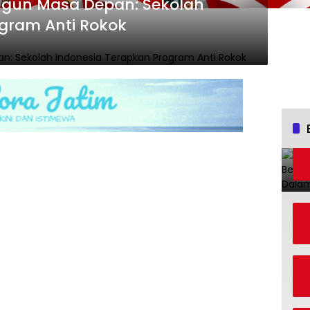
gun Masa Depan: Sekolah
gram Anti Rokok