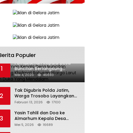
Berita Populer
Pemakaman Kepala Desa
1
Buncitan Berlangsung
Khidmat,Ratusan Warga Larut
Mei 4, 2026
46693
Dalam Duka Yang Mendalam
Tak Digubris Polda Jatim,
2
Warga Trosobo Layangkan
Dumas Dugaan Korupsi
Februari 13, 2026
17100
Oknum DPRD Sidoarjo ke
Kapolri
Yasin Tahlil dan Doa ke
3
Almarhum Kepala Desa
Buncitan Digelar Dua Lokasi
Mei 5, 2026
16689