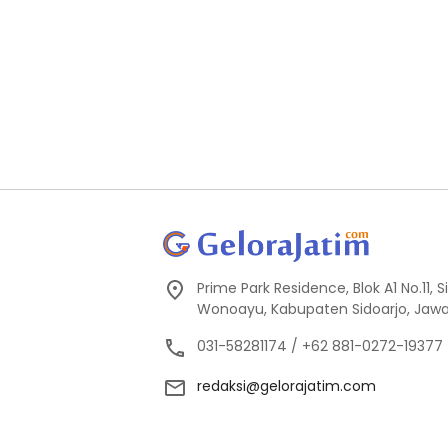
Prime Park Residence, Blok A1 No.11,
Wonoayu, Kabupaten Sidoarjo, Jawa
031-58281174 / +62 881-0272-19377
redaksi@gelorajatim.com