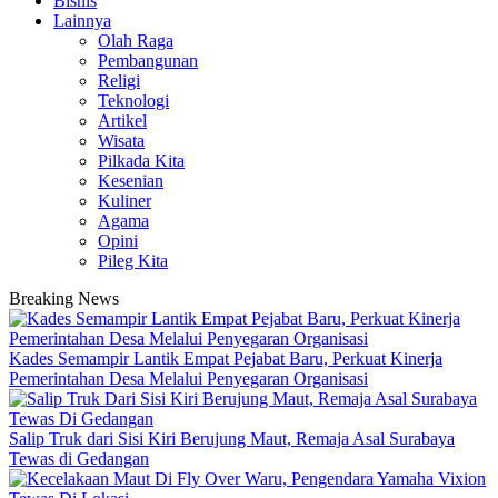
Bisnis
Lainnya
Olah Raga
Pembangunan
Religi
Teknologi
Artikel
Wisata
Pilkada Kita
Kesenian
Kuliner
Agama
Opini
Pileg Kita
Breaking News
Kades Semampir Lantik Empat Pejabat Baru, Perkuat Kinerja
Pemerintahan Desa Melalui Penyegaran Organisasi
Salip Truk dari Sisi Kiri Berujung Maut, Remaja Asal Surabaya
Tewas di Gedangan