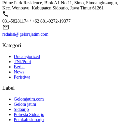
Prime Park Residence, Blok A1 No.11, Simo, Simoangin-angin,
Kec. Wonoayu, Kabupaten Sidoarjo, Jawa Timur 61261
031-58281174 / +62 881-0272-19377
redaksi@gelorajatim.com
Kategori
Uncategorized
TNI/Polri
Berita
News
Peristiwa
Label
Gelorajatim.com
Gelora jatim
Sidoarjo
Polresta Sidoarjo
Pemkab sidoarjo