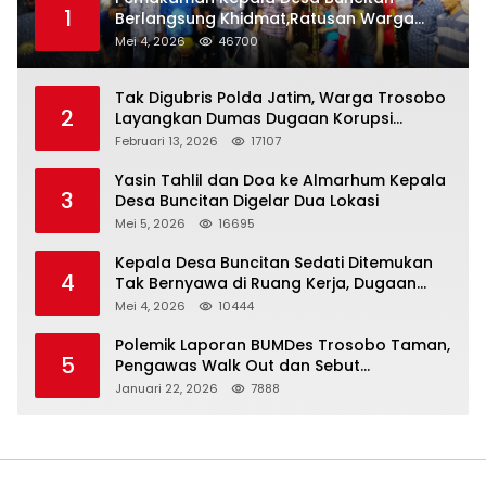
1
Berlangsung Khidmat,Ratusan Warga
Larut Dalam Duka Yang Mendalam
Mei 4, 2026
46700
Tak Digubris Polda Jatim, Warga Trosobo
2
Layangkan Dumas Dugaan Korupsi
Oknum DPRD Sidoarjo ke Kapolri
Februari 13, 2026
17107
Yasin Tahlil dan Doa ke Almarhum Kepala
3
Desa Buncitan Digelar Dua Lokasi
Mei 5, 2026
16695
Kepala Desa Buncitan Sedati Ditemukan
4
Tak Bernyawa di Ruang Kerja, Dugaan
Bunuh Diri Menguat
Mei 4, 2026
10444
Polemik Laporan BUMDes Trosobo Taman,
5
Pengawas Walk Out dan Sebut
Kejanggalan
Januari 22, 2026
7888