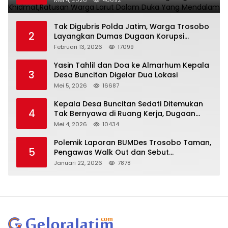
Tak Digubris Polda Jatim, Warga Trosobo
2
Layangkan Dumas Dugaan Korupsi
Oknum DPRD Sidoarjo ke Kapolri
Februari 13, 2026
17099
Yasin Tahlil dan Doa ke Almarhum Kepala
3
Desa Buncitan Digelar Dua Lokasi
Mei 5, 2026
16687
Kepala Desa Buncitan Sedati Ditemukan
4
Tak Bernyawa di Ruang Kerja, Dugaan
Bunuh Diri Menguat
Mei 4, 2026
10434
Polemik Laporan BUMDes Trosobo Taman,
5
Pengawas Walk Out dan Sebut
Kejanggalan
Januari 22, 2026
7878