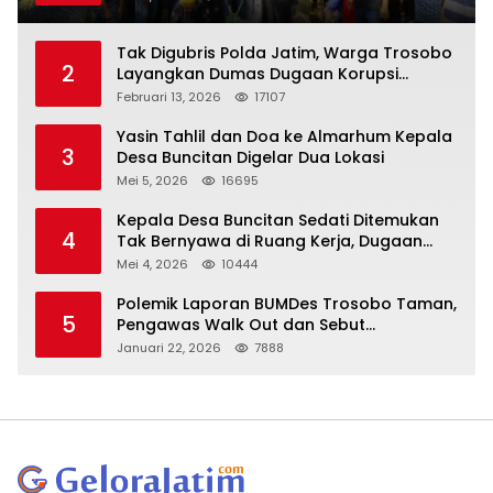
Tak Digubris Polda Jatim, Warga Trosobo
2
Layangkan Dumas Dugaan Korupsi
Oknum DPRD Sidoarjo ke Kapolri
Februari 13, 2026
17107
Yasin Tahlil dan Doa ke Almarhum Kepala
3
Desa Buncitan Digelar Dua Lokasi
Mei 5, 2026
16695
Kepala Desa Buncitan Sedati Ditemukan
4
Tak Bernyawa di Ruang Kerja, Dugaan
Bunuh Diri Menguat
Mei 4, 2026
10444
Polemik Laporan BUMDes Trosobo Taman,
5
Pengawas Walk Out dan Sebut
Kejanggalan
Januari 22, 2026
7888