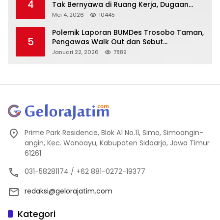
4
Tak Bernyawa di Ruang Kerja, Dugaan
Bunuh Diri Menguat
Mei 4, 2026
10445
Polemik Laporan BUMDes Trosobo Taman,
5
Pengawas Walk Out dan Sebut
Kejanggalan
Januari 22, 2026
7889
Prime Park Residence, Blok A1 No.11, Simo, Simoangin-
angin, Kec. Wonoayu, Kabupaten Sidoarjo, Jawa Timur
61261
031-58281174 / +62 881-0272-19377
redaksi@gelorajatim.com
Kategori