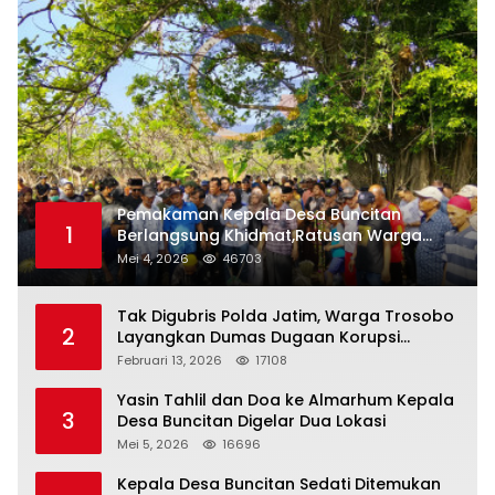
Pemakaman Kepala Desa Buncitan
1
Berlangsung Khidmat,Ratusan Warga
Larut Dalam Duka Yang Mendalam
Mei 4, 2026
46703
Tak Digubris Polda Jatim, Warga Trosobo
2
Layangkan Dumas Dugaan Korupsi
Oknum DPRD Sidoarjo ke Kapolri
Februari 13, 2026
17108
Yasin Tahlil dan Doa ke Almarhum Kepala
3
Desa Buncitan Digelar Dua Lokasi
Mei 5, 2026
16696
Kepala Desa Buncitan Sedati Ditemukan