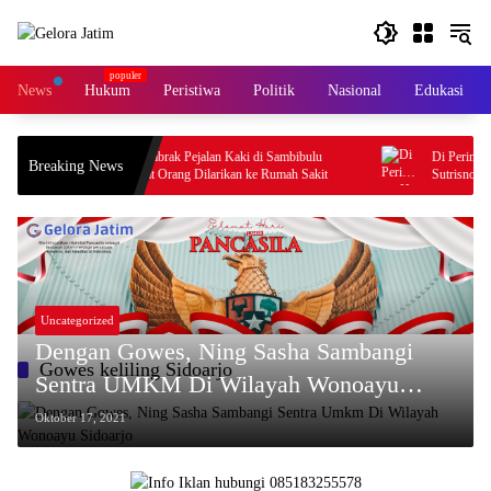
Langsung
ke
konten
News
Hukum
Peristiwa
Politik
Nasional
Edukasi
Honda Beat Tabrak Pejalan Kaki di Sambibulu
Di Peringatan H
Breaking News
Taman, Empat Orang Dilarikan ke Rumah Sakit
Sutrisno: Jadik
Desa dan Perkuat
Uncategorized
Dengan Gowes, Ning Sasha Sambangi
Gowes keliling Sidoarjo
Sentra UMKM Di Wilayah Wonoayu
Sidoarjo
Oktober 17, 2021