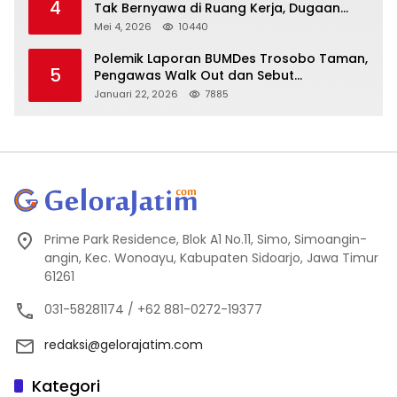
4
Tak Bernyawa di Ruang Kerja, Dugaan
Bunuh Diri Menguat
Mei 4, 2026
10440
Polemik Laporan BUMDes Trosobo Taman,
5
Pengawas Walk Out dan Sebut
Kejanggalan
Januari 22, 2026
7885
Prime Park Residence, Blok A1 No.11, Simo, Simoangin-
angin, Kec. Wonoayu, Kabupaten Sidoarjo, Jawa Timur
61261
031-58281174 / +62 881-0272-19377
redaksi@gelorajatim.com
Kategori