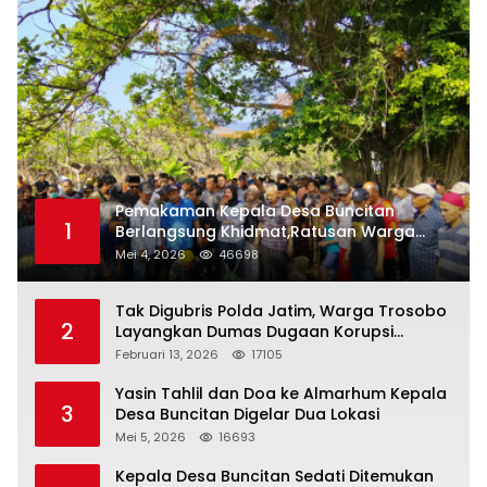
Pemakaman Kepala Desa Buncitan
1
Berlangsung Khidmat,Ratusan Warga
Larut Dalam Duka Yang Mendalam
Mei 4, 2026
46698
Tak Digubris Polda Jatim, Warga Trosobo
2
Layangkan Dumas Dugaan Korupsi
Oknum DPRD Sidoarjo ke Kapolri
Februari 13, 2026
17105
Yasin Tahlil dan Doa ke Almarhum Kepala
3
Desa Buncitan Digelar Dua Lokasi
Mei 5, 2026
16693
Kepala Desa Buncitan Sedati Ditemukan