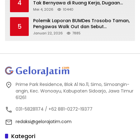
4
Tak Bernyawa di Ruang Kerja, Dugaan
Bunuh Diri Menguat
Mei 4, 2026
10440
Polemik Laporan BUMDes Trosobo Taman,
5
Pengawas Walk Out dan Sebut
Kejanggalan
Januari 22, 2026
7885
Prime Park Residence, Blok A1 No.11, Simo, Simoangin-
angin, Kec. Wonoayu, Kabupaten Sidoarjo, Jawa Timur
61261
031-58281174 / +62 881-0272-19377
redaksi@gelorajatim.com
Kategori