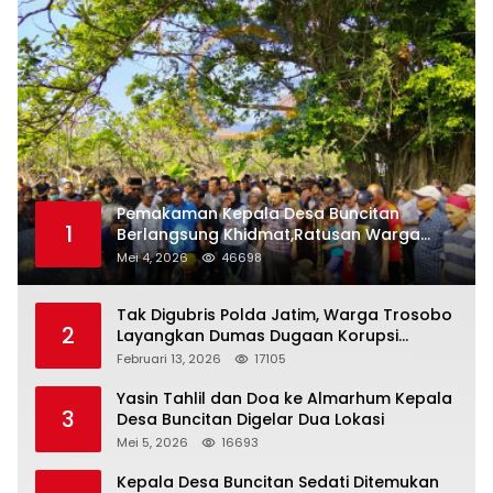
Pemakaman Kepala Desa Buncitan
1
Berlangsung Khidmat,Ratusan Warga
Larut Dalam Duka Yang Mendalam
Mei 4, 2026
46698
Tak Digubris Polda Jatim, Warga Trosobo
2
Layangkan Dumas Dugaan Korupsi
Oknum DPRD Sidoarjo ke Kapolri
Februari 13, 2026
17105
Yasin Tahlil dan Doa ke Almarhum Kepala
3
Desa Buncitan Digelar Dua Lokasi
Mei 5, 2026
16693
Kepala Desa Buncitan Sedati Ditemukan