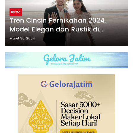
Berita
Tren Cincin Pernikahan 2024,
Model Elegan dan Rustik di
Rockologist jadi Pilihan Banyak
Maret 30, 2024
Pasangan