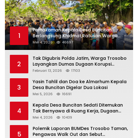
Pemakaman Kepala Desa Buncitan
1
Berlangsung Khidmat,Ratusan Warga
Larut Dalam Duka Yang Mendalam
Mei 4, 2026
46697
Tak Digubris Polda Jatim, Warga Trosobo
2
Layangkan Dumas Dugaan Korupsi
Oknum DPRD Sidoarjo ke Kapolri
Februari 13, 2026
17103
Yasin Tahlil dan Doa ke Almarhum Kepala
3
Desa Buncitan Digelar Dua Lokasi
Mei 5, 2026
16691
Kepala Desa Buncitan Sedati Ditemukan
4
Tak Bernyawa di Ruang Kerja, Dugaan
Bunuh Diri Menguat
Mei 4, 2026
10439
Polemik Laporan BUMDes Trosobo Taman,
5
Pengawas Walk Out dan Sebut