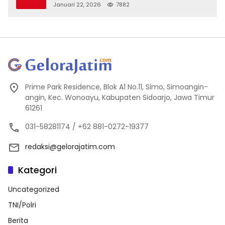
Kejanggalan
Januari 22, 2026
7882
Prime Park Residence, Blok A1 No.11, Simo, Simoangin-
angin, Kec. Wonoayu, Kabupaten Sidoarjo, Jawa Timur
61261
031-58281174 / +62 881-0272-19377
redaksi@gelorajatim.com
Kategori
Uncategorized
TNI/Polri
Berita