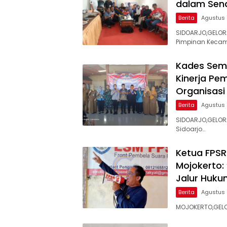
dalam Sen
Berita
Agustus 
SIDOARJO,GELOR
Pimpinan Keca
Kades Sema
Kinerja Pe
Organisasi
Berita
Agustus 
SIDOARJO,GELOR
Sidoarjo…
Ketua FPSR
Mojokerto:
Jalur Huk
Berita
Agustus 
MOJOKERTO,GELO