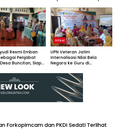
 Penyegaran
Dasar, Saya Siap Tempuh
asi
Jalur Hukum”
Artikel
hyudi Resmi Emban
UPN Veteran Jatim
sebagai Penjabat
Internalisasi Nilai Bela
Desa Buncitan, Siap
Negara ke Guru di
kan Program
Plosoklaten Kediri
ngunan
 Forkopimcam dan PKDI Sedati Terlihat