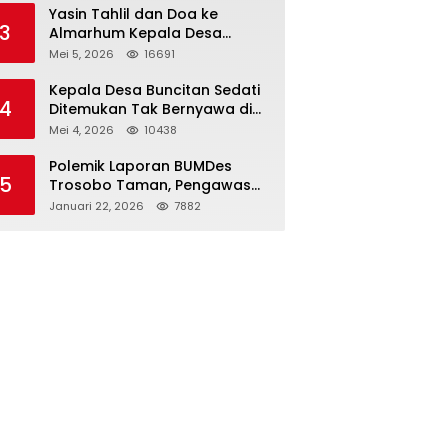
Kapolri
Yasin Tahlil dan Doa ke
3
Almarhum Kepala Desa
Buncitan Digelar Dua Lokasi
Mei 5, 2026
16691
Kepala Desa Buncitan Sedati
4
Ditemukan Tak Bernyawa di
Ruang Kerja, Dugaan Bunuh
Mei 4, 2026
10438
Diri Menguat
Polemik Laporan BUMDes
5
Trosobo Taman, Pengawas
Walk Out dan Sebut
Januari 22, 2026
7882
Kejanggalan