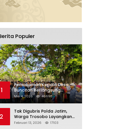
Berita Populer
Pemakaman Kepala Desa
1
Buncitan Berlangsung
Khidmat,Ratusan Warga Larut
Mei 4, 2026
46696
Dalam Duka Yang Mendalam
Tak Digubris Polda Jatim,
2
Warga Trosobo Layangkan
Dumas Dugaan Korupsi
Februari 13, 2026
17103
Oknum DPRD Sidoarjo ke