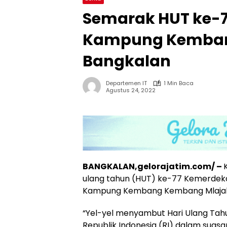
Semarak HUT ke-77
Kampung Kemban
Bangkalan
Departemen IT
1 Min Baca
Agustus 24, 2022
BANGKALAN,gelorajatim.com/ –
ulang tahun (HUT) ke-77 Kemerdekaa
Kampung Kembang Kembang Mlajah
“Yel-yel menyambut Hari Ulang Ta
Republik Indonesia (RI) dalam suas