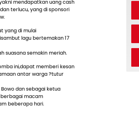
 yakni mendapatkan uang cash
 dan terlucu, yang di sponsori
w.
t yang di mulai
isambut lagu bertemakan 17
ah suasana semakin meriah.
omba ini,dapat memberi kesan
amaan antar warga ?tutur
 Bowo dan sebagai ketua
r berbagai macam
am beberapa hari.