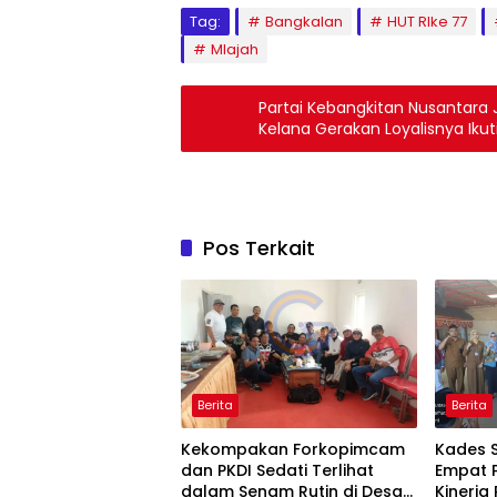
Tag:
Bangkalan
HUT RIke 77
Mlajah
Partai Kebangkitan Nusantara 
Kelana Gerakan Loyalisnya Ikuti 
Kabupaten Kota se-Jatim
Pos Terkait
Berita
Berita
Kekompakan Forkopimcam
Kades 
dan PKDI Sedati Terlihat
Empat P
dalam Senam Rutin di Desa
Kinerja