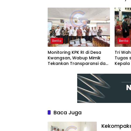
Tambak Cemandi
Melalui
Organis
Berita
Berita
Monitoring KPK RI di Desa
Tri Wa
Kwangsan, Wabup Mimik
Tugas 
Tekankan Transparansi dan
Kepala 
Partisipasi Masyarakat
Lanjut
Pemba
Baca Juga
Kekompakan