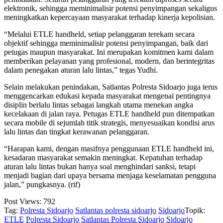
elektronik, sehingga meminimalisir potensi penyimpangan sekaligus
meningkatkan kepercayaan masyarakat terhadap kinerja kepolisian.
“Melalui ETLE handheld, setiap pelanggaran terekam secara
objektif sehingga meminimalisir potensi penyimpangan, baik dari
petugas maupun masyarakat. Ini merupakan komitmen kami dalam
memberikan pelayanan yang profesional, modern, dan berintegritas
dalam penegakan aturan lalu lintas,” tegas Yudhi.
Selain melakukan penindakan, Satlantas Polresta Sidoarjo juga terus
menggencarkan edukasi kepada masyarakat mengenai pentingnya
disiplin berlalu lintas sebagai langkah utama menekan angka
kecelakaan di jalan raya. Petugas ETLE handheld pun ditempatkan
secara mobile di sejumlah titik strategis, menyesuaikan kondisi arus
lalu lintas dan tingkat kerawanan pelanggaran.
“Harapan kami, dengan masifnya penggunaan ETLE handheld ini,
kesadaran masyarakat semakin meningkat. Kepatuhan terhadap
aturan lalu lintas bukan hanya soal menghindari sanksi, tetapi
menjadi bagian dari upaya bersama menjaga keselamatan pengguna
jalan,” pungkasnya. (rif)
Post Views:
792
Tag:
Polresta Sidoarjo
Satlantas polresta sidoarjo
Sidoarjo
Topik:
ETLE
Polresta Sidoarjo
Satlantas Polresta Sidoarjo
Sidoarjo