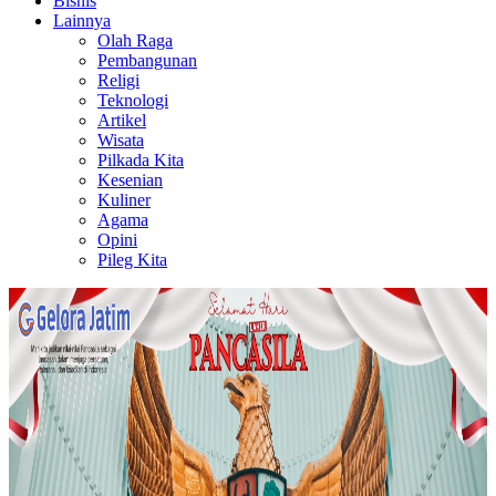
Bisnis
Lainnya
Olah Raga
Pembangunan
Religi
Teknologi
Artikel
Wisata
Pilkada Kita
Kesenian
Kuliner
Agama
Opini
Pileg Kita