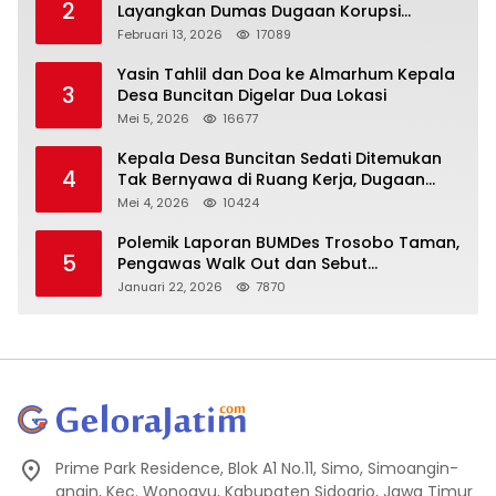
2
Layangkan Dumas Dugaan Korupsi
Oknum DPRD Sidoarjo ke Kapolri
Februari 13, 2026
17089
Yasin Tahlil dan Doa ke Almarhum Kepala
3
Desa Buncitan Digelar Dua Lokasi
Mei 5, 2026
16677
Kepala Desa Buncitan Sedati Ditemukan
4
Tak Bernyawa di Ruang Kerja, Dugaan
Bunuh Diri Menguat
Mei 4, 2026
10424
Polemik Laporan BUMDes Trosobo Taman,
5
Pengawas Walk Out dan Sebut
Kejanggalan
Januari 22, 2026
7870
Prime Park Residence, Blok A1 No.11, Simo, Simoangin-
angin, Kec. Wonoayu, Kabupaten Sidoarjo, Jawa Timur