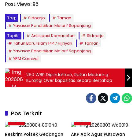
Post Views:
95
Tag:
Sidoarjo
Taman
Yayasan Pendidikan Ma'arif Sepanjang
Topik:
Antisipasi Kemacetan
Sidoarjo
Tahun Baru Islam 1447 Hijriyah
Taman
Yayasan Pendidikan Ma'arif Sepanjang
YPM Carnival
260 WBP Dipindahkan, Rutan Medaeng
Kurangi Over kapasitas Secara Bertahap
Pos Terkait
TNI/Polri
TNI/Polri
Reskrim Polsek Gedangan
AKP Adik Agus Putrawan