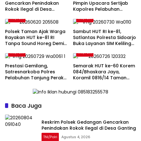
Gencarkan Penindakan
Pimpin Upacara Sertijab
Rokok Ilegal di Desa
Kapolres Pelabuhan
Ganting
Tanjung Perak, Pastikan
TNI/Polri
TNI/Polri
Seluruh Rangkaian Berjalan
Sukses
Polsek Taman Ajak Warga
Sambut HUT RI ke-81,
Rayakan HUT ke-81 RI
Satlantas Polresta Sidoarjo
Tanpa Sound Horeg Demi
Buka Layanan SIM Keliling
Menjaga Ketertiban
24 Jam Selama 17 Hari
TNI/Polri
TNI/Polri
Prestasi Gemilang,
Semarak HUT ke-60 Korem
Satresnarkoba Polres
084/Bhaskara Jaya,
Pelabuhan Tanjung Perak
Koramil 0816/14 Taman
Terima Penghargaan
Gelar Kerja Bakti Massal
Polda Jatim
Bersama Warga Geluran
Baca Juga
Reskrim Polsek Gedangan Gencarkan
Penindakan Rokok Ilegal di Desa Ganting
TNI/Polri
Agustus 4, 2026