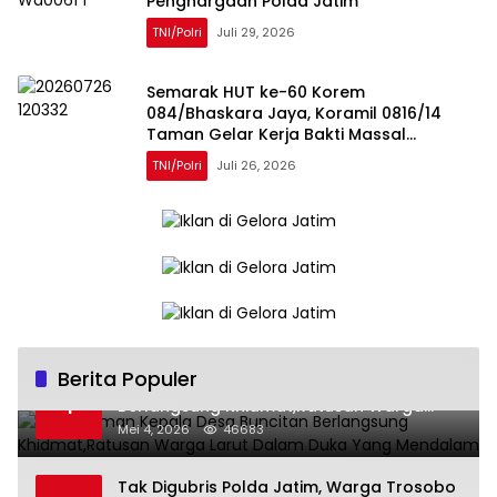
Penghargaan Polda Jatim
TNI/Polri
Juli 29, 2026
Semarak HUT ke-60 Korem
084/Bhaskara Jaya, Koramil 0816/14
Taman Gelar Kerja Bakti Massal
Bersama Warga Geluran
TNI/Polri
Juli 26, 2026
Berita Populer
Pemakaman Kepala Desa Buncitan
1
Berlangsung Khidmat,Ratusan Warga
Larut Dalam Duka Yang Mendalam
Mei 4, 2026
46683
Tak Digubris Polda Jatim, Warga Trosobo