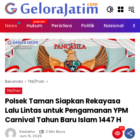
Langsung
ke
konten
News
Hukum
Peristiwa
Politik
Nasional
Ed
Beranda
TNI/Polri
TNI/Polri
Polsek Taman Siapkan Rekayasa
Lalu Lintas untuk Pengamanan YPM
Carnival Tahun Baru Islam 1447 H
95
Redaktur
2 Min Baca
Juni 15, 2026