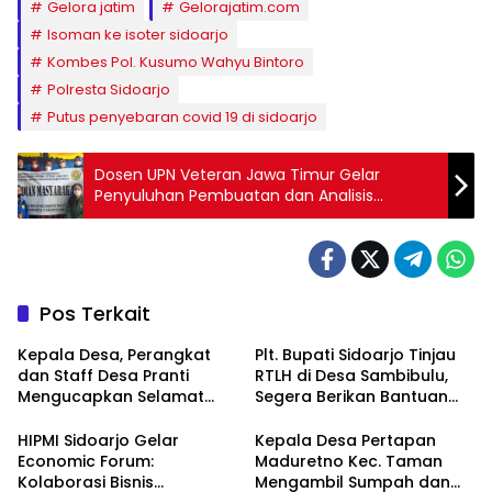
Gelora jatim
Gelorajatim.com
Isoman ke isoter sidoarjo
Kombes Pol. Kusumo Wahyu Bintoro
Polresta Sidoarjo
Putus penyebaran covid 19 di sidoarjo
Dosen UPN Veteran Jawa Timur Gelar
Penyuluhan Pembuatan dan Analisis
Yoghurt Ubi Jalar Ungu
Pos Terkait
Kepala Desa, Perangkat
Plt. Bupati Sidoarjo Tinjau
dan Staff Desa Pranti
RTLH di Desa Sambibulu,
Mengucapkan Selamat
Segera Berikan Bantuan
Natal 2024 dan Tahun
Renovasi
Baru 2025
HIPMI Sidoarjo Gelar
Kepala Desa Pertapan
Economic Forum:
Maduretno Kec. Taman
Kolaborasi Bisnis
Mengambil Sumpah dan