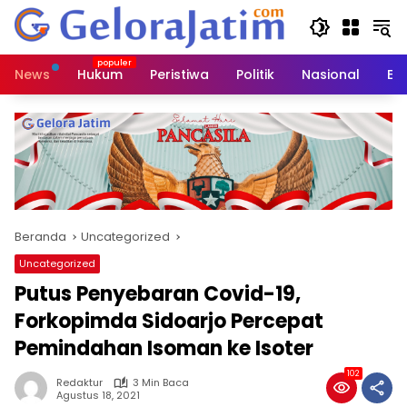
Langsung
ke
konten
News
Hukum
Peristiwa
Politik
Nasional
Ed
Beranda
Uncategorized
Uncategorized
Putus Penyebaran Covid-19,
Forkopimda Sidoarjo Percepat
Pemindahan Isoman ke Isoter
102
Redaktur
3 Min Baca
Agustus 18, 2021