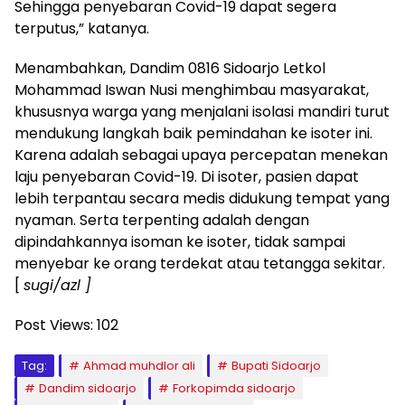
Sehingga penyebaran Covid-19 dapat segera
terputus,” katanya.
Menambahkan, Dandim 0816 Sidoarjo Letkol
Mohammad Iswan Nusi menghimbau masyarakat,
khususnya warga yang menjalani isolasi mandiri turut
mendukung langkah baik pemindahan ke isoter ini.
Karena adalah sebagai upaya percepatan menekan
laju penyebaran Covid-19. Di isoter, pasien dapat
lebih terpantau secara medis didukung tempat yang
nyaman. Serta terpenting adalah dengan
dipindahkannya isoman ke isoter, tidak sampai
menyebar ke orang terdekat atau tetangga sekitar.
[
sugi/azl ]
Post Views:
102
Tag:
Ahmad muhdlor ali
Bupati Sidoarjo
Dandim sidoarjo
Forkopimda sidoarjo