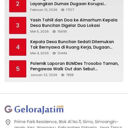
2
Layangkan Dumas Dugaan Korupsi
Oknum DPRD Sidoarjo ke Kapolri
Februari 13, 2026
17107
Yasin Tahlil dan Doa ke Almarhum Kepala
3
Desa Buncitan Digelar Dua Lokasi
Mei 5, 2026
16695
Kepala Desa Buncitan Sedati Ditemukan
4
Tak Bernyawa di Ruang Kerja, Dugaan
Bunuh Diri Menguat
Mei 4, 2026
10444
Polemik Laporan BUMDes Trosobo Taman,
5
Pengawas Walk Out dan Sebut
Kejanggalan
Januari 22, 2026
7888
Prime Park Residence, Blok A1 No.11, Simo, Simoangin-
angin, Kec. Wonoayu, Kabupaten Sidoarjo, Jawa Timur