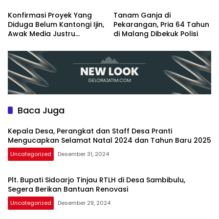
Menyongsong Era Ekonomi
Lantik 3 Perangkat Baru
Baru
Konfirmasi Proyek Yang
Tanam Ganja di
Diduga Belum Kantongi Ijin,
Pekarangan, Pria 64 Tahun
Awak Media Justru
di Malang Dibekuk Polisi
Diintimidasi Kasie
Pembangunan
Baca Juga
Kepala Desa, Perangkat dan Staff Desa Pranti
Mengucapkan Selamat Natal 2024 dan Tahun Baru 2025
Uncategorized
Desember 31, 2024
Plt. Bupati Sidoarjo Tinjau RTLH di Desa Sambibulu,
Segera Berikan Bantuan Renovasi
Uncategorized
Desember 29, 2024