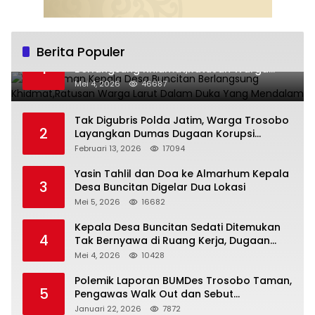
Berita Populer
Pemakaman Kepala Desa Buncitan
1
Berlangsung Khidmat,Ratusan Warga
Larut Dalam Duka Yang Mendalam
Mei 4, 2026
46687
Tak Digubris Polda Jatim, Warga Trosobo
2
Layangkan Dumas Dugaan Korupsi
Oknum DPRD Sidoarjo ke Kapolri
Februari 13, 2026
17094
Yasin Tahlil dan Doa ke Almarhum Kepala
3
Desa Buncitan Digelar Dua Lokasi
Mei 5, 2026
16682
Kepala Desa Buncitan Sedati Ditemukan
4
Tak Bernyawa di Ruang Kerja, Dugaan
Bunuh Diri Menguat
Mei 4, 2026
10428
Polemik Laporan BUMDes Trosobo Taman,
5
Pengawas Walk Out dan Sebut
Kejanggalan
Januari 22, 2026
7872