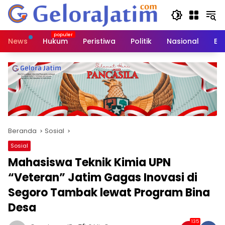
Langsung
ke
konten
News
Hukum
Peristiwa
Politik
Nasional
Ed
Beranda
Sosial
Sosial
Mahasiswa Teknik Kimia UPN
“Veteran” Jatim Gagas Inovasi di
Segoro Tambak lewat Program Bina
Desa
135