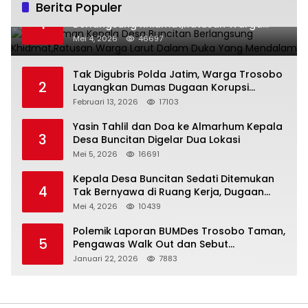
Berita Populer
Pemakaman Kepala Desa Buncitan
1
Berlangsung Khidmat,Ratusan Warga
Larut Dalam Duka Yang Mendalam
Mei 4, 2026
46697
Tak Digubris Polda Jatim, Warga Trosobo
2
Layangkan Dumas Dugaan Korupsi
Oknum DPRD Sidoarjo ke Kapolri
Februari 13, 2026
17103
Yasin Tahlil dan Doa ke Almarhum Kepala
3
Desa Buncitan Digelar Dua Lokasi
Mei 5, 2026
16691
Kepala Desa Buncitan Sedati Ditemukan
4
Tak Bernyawa di Ruang Kerja, Dugaan
Bunuh Diri Menguat
Mei 4, 2026
10439
Polemik Laporan BUMDes Trosobo Taman,
5
Pengawas Walk Out dan Sebut
Kejanggalan
Januari 22, 2026
7883