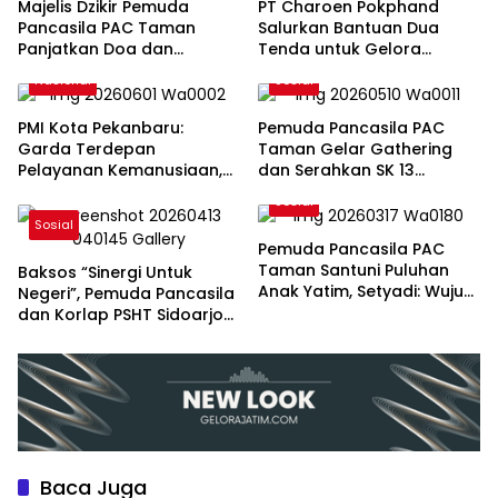
Majelis Dzikir Pemuda
PT Charoen Pokphand
Pancasila PAC Taman
Salurkan Bantuan Dua
Panjatkan Doa dan
Tenda untuk Gelora
Ucapan Selamat Ulang
Bringinbendo, Perkuat
Nasional
Sosial
Tahun untuk Ketua MPC
Sinergi dengan
Pemuda Pancasila Sidoarjo
Masyarakat
PMI Kota Pekanbaru:
Pemuda Pancasila PAC
Garda Terdepan
Taman Gelar Gathering
Pelayanan Kemanusiaan,
dan Serahkan SK 13
Donor Darah, dan
Ranting, Perkuat Soliditas
Sosial
Penanggulangan Bencana
Organisasi
Sosial
Pemuda Pancasila PAC
Taman Santuni Puluhan
Baksos “Sinergi Untuk
Anak Yatim, Setyadi: Wujud
Negeri”, Pemuda Pancasila
Nyata Kepedulian Sosial
dan Korlap PSHT Sidoarjo
Layani Pengobatan Gratis
Baca Juga