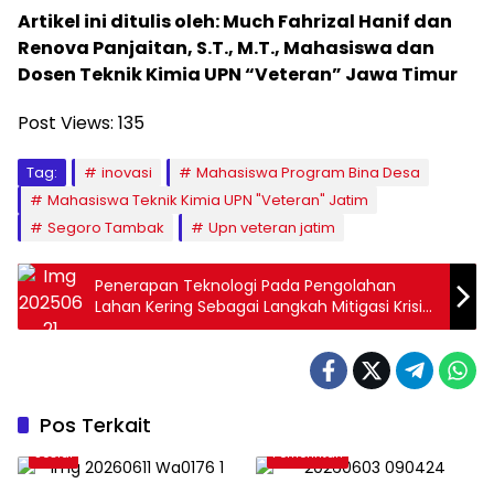
Artikel ini ditulis oleh: Much Fahrizal Hanif dan
Renova Panjaitan, S.T., M.T., Mahasiswa dan
Dosen Teknik Kimia UPN “Veteran” Jawa Timur
Post Views:
135
Tag:
inovasi
Mahasiswa Program Bina Desa
Mahasiswa Teknik Kimia UPN "Veteran" Jatim
Segoro Tambak
Upn veteran jatim
Penerapan Teknologi Pada Pengolahan
Lahan Kering Sebagai Langkah Mitigasi Krisis
Pangan Global 2050
Pos Terkait
Sosial
Pemerintah