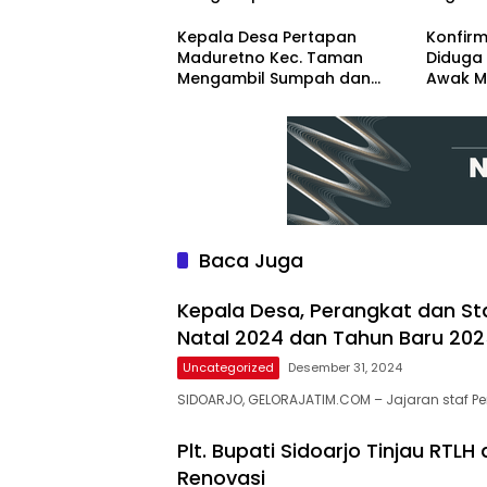
Natal 2024 dan Tahun Baru
Renova
2025
Kepala Desa Pertapan
Konfirm
Maduretno Kec. Taman
Diduga 
Mengambil Sumpah dan
Awak M
Lantik 3 Perangkat Baru
Diintimi
Pemba
Baca Juga
Kepala Desa, Perangkat dan S
Natal 2024 dan Tahun Baru 20
Uncategorized
Desember 31, 2024
SIDOARJO, GELORAJATIM.COM – Jajaran staf Pe
Plt. Bupati Sidoarjo Tinjau RTL
Renovasi