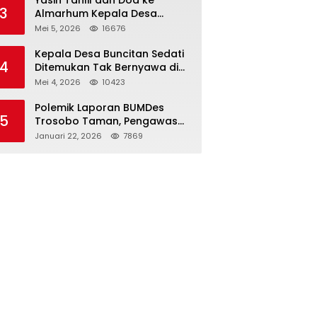
Kapolri
Yasin Tahlil dan Doa ke
3
Almarhum Kepala Desa
Buncitan Digelar Dua Lokasi
Mei 5, 2026
16676
Kepala Desa Buncitan Sedati
4
Ditemukan Tak Bernyawa di
Ruang Kerja, Dugaan Bunuh
Mei 4, 2026
10423
Diri Menguat
Polemik Laporan BUMDes
5
Trosobo Taman, Pengawas
Walk Out dan Sebut
Januari 22, 2026
7869
Kejanggalan