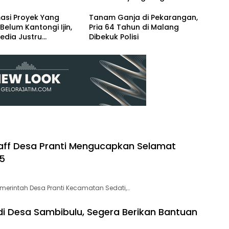
si
Ekonomi Baru
asi Proyek Yang
Tanam Ganja di Pekarangan,
Belum Kantongi Ijin,
Pria 64 Tahun di Malang
edia Justru
Dibekuk Polisi
dasi Kasie
ngunan
taff Desa Pranti Mengucapkan Selamat
25
merintah Desa Pranti Kecamatan Sedati,…
H di Desa Sambibulu, Segera Berikan Bantuan