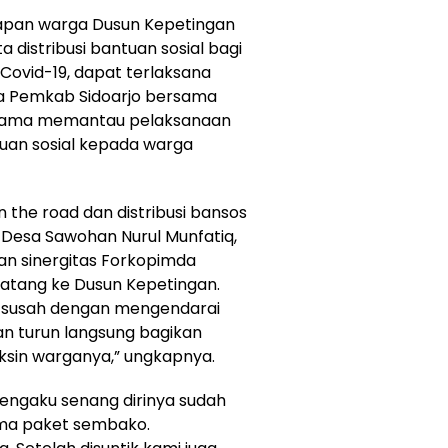
adapan warga Dusun Kepetingan
distribusi bantuan sosial bagi
ovid-19, dapat terlaksana
na Pemkab Sidoarjo bersama
-sama memantau pelaksanaan
tuan sosial kepada warga
 the road dan distribusi bansos
 Desa Sawohan Nurul Munfatiq,
dan sinergitas Forkopimda
datang ke Dusun Kepetingan.
p susah dengan mengendarai
an turun langsung bagikan
vaksin warganya,” ungkapnya.
engaku senang dirinya sudah
ima paket sembako.