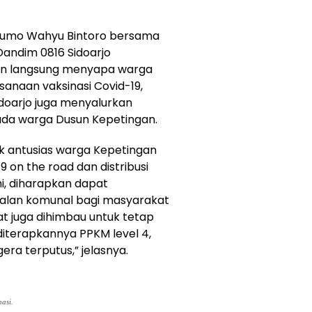
usumo Wahyu Bintoro bersama
 Dandim 0816 Sidoarjo
n langsung menyapa warga
anaan vaksinasi Covid-19,
doarjo juga menyalurkan
ada warga Dusun Kepetingan.
k antusias warga Kepetingan
 on the road dan distribusi
ini, diharapkan dapat
lan komunal bagi masyarakat
t juga dihimbau untuk tetap
iterapkannya PPKM level 4,
era terputus,” jelasnya.
asi.