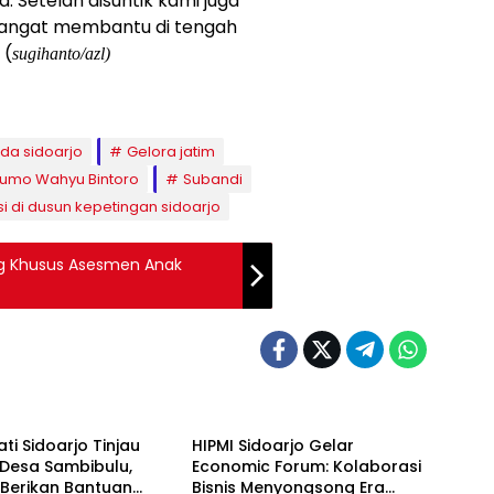
a. Setelah disuntik kami juga
angat membantu di tengah
 (
sugihanto/azl)
da sidoarjo
Gelora jatim
sumo Wahyu Bintoro
Subandi
i di dusun kepetingan sidoarjo
ng Khusus Asesmen Anak
ati Sidoarjo Tinjau
HIPMI Sidoarjo Gelar
 Desa Sambibulu,
Economic Forum: Kolaborasi
 Berikan Bantuan
Bisnis Menyongsong Era