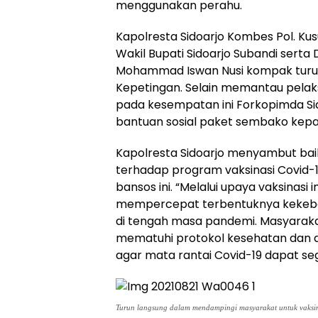
menggunakan perahu.
Kapolresta Sidoarjo Kombes Pol. K
Wakil Bupati Sidoarjo Subandi serta
Mohammad Iswan Nusi kompak turu
Kepetingan. Selain memantau pelaks
pada kesempatan ini Forkopimda Si
bantuan sosial paket sembako kep
Kapolresta Sidoarjo menyambut bai
terhadap program vaksinasi Covid-19
bansos ini. “Melalui upaya vaksinasi 
mempercepat terbentuknya kekeba
di tengah masa pandemi. Masyaraka
mematuhi protokol kesehatan dan d
agar mata rantai Covid-19 dapat seg
Turun langsung dalam mendampingi masyarakat untuk vaksin