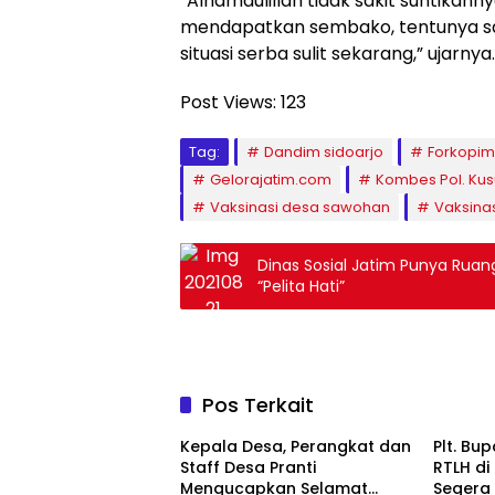
“Alhamdulillah tidak sakit suntikanny
mendapatkan sembako, tentunya s
situasi serba sulit sekarang,” ujarnya.
Post Views:
123
Tag:
Dandim sidoarjo
Forkopim
Gelorajatim.com
Kombes Pol. Ku
Vaksinasi desa sawohan
Vaksinas
Dinas Sosial Jatim Punya Rua
“Pelita Hati”
Pos Terkait
Kepala Desa, Perangkat dan
Plt. Bup
Staff Desa Pranti
RTLH di
Mengucapkan Selamat
Segera