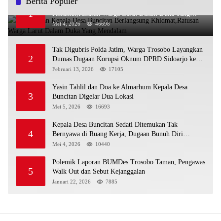
Berita Populer
Pemakaman Kepala Desa Buncitan Berlangsung
1
Khidmat,Ratusan Warga Larut Dalam Duka Yang
Mendalam
Mei 4, 2026
46698
Tak Digubris Polda Jatim, Warga Trosobo Layangkan
2
Dumas Dugaan Korupsi Oknum DPRD Sidoarjo ke
Kapolri
Februari 13, 2026
17105
Yasin Tahlil dan Doa ke Almarhum Kepala Desa
3
Buncitan Digelar Dua Lokasi
Mei 5, 2026
16693
Kepala Desa Buncitan Sedati Ditemukan Tak
4
Bernyawa di Ruang Kerja, Dugaan Bunuh Diri
Menguat
Mei 4, 2026
10440
Polemik Laporan BUMDes Trosobo Taman, Pengawas
5
Walk Out dan Sebut Kejanggalan
Januari 22, 2026
7885