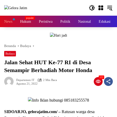
Langsung
ke
konten
News
Hukum
Peristiwa
Politik
Nasional
Edukasi
Beranda
Budaya
Budaya
Jalan Sehat HUT Ke-77 RI di Desa
Semampir Berhadiah Motor Honda
122
Departemen IT
2 Min Baca
Agustus 21, 2022
SIDOARJO, gelorajatim.com/ –
Ratusan warga desa