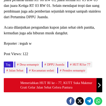
dan juara Ketiga RT 03 RW 01. Selain mendapat tropi dan uang
pembinaan juga ada pemberian sejumlah tempat sampah stainless
dari Pertamina DPPU Juanda.
Acara dilanjutkan pengundian kupon jalan sehat oleh panitia,
kemudian juga ada hiburan musik dangdut.
Reporter : teguh w
Post Views:
122
Tag:
Desa semampir
DPPU Juanda
HUT RI ke 77
Jalan Sehat
Kecamatan sedati
Pemdes semampir
Memeriahkan HUT RI ke – 77, KUTT Suka Makmur
Grati Gelar Jalan Sehat Gelora Pantura