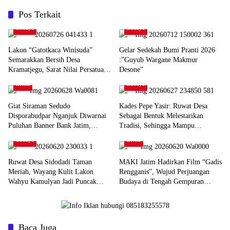
Pos Terkait
Budaya
Budaya
Lakon “Gatotkaca Winisuda”
Gelar Sedekah Bumi Pranti 2026
Semarakkan Bersih Desa
:”Guyub Wargane Makmur
Kramatjegu, Sarat Nilai Persatuan
Desone”
dan Kepemimpinan
Berita
Budaya
Giat Siraman Sedudo
Kades Pepe Yasir: Ruwat Desa
Disporabudpar Nganjuk Diwarnai
Sebagai Bentuk Melestarikan
Puluhan Banner Bank Jatim,
Tradisi, Sehingga Mampu
Pesanan Sponsor?
Memperkuat Solidaritas Sosial,
Budaya
Berita
Menegaskan Nilai Gotong Royong
Ruwat Desa Sidodadi Taman
MAKI Jatim Hadirkan Film “Gadis
Meriah, Wayang Kulit Lakon
Rengganis”, Wujud Perjuangan
Wahyu Kamulyan Jadi Puncak
Budaya di Tengah Gempuran
Acara
Modernisasi
Baca Juga