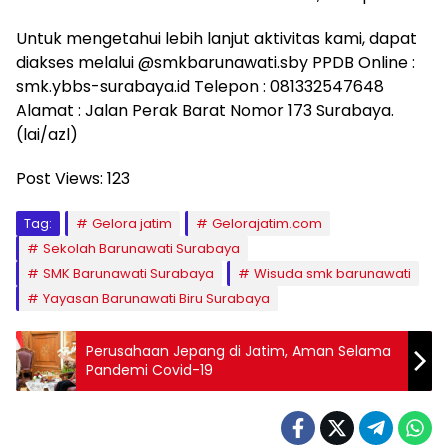
Untuk mengetahui lebih lanjut aktivitas kami, dapat
diakses melalui @smkbarunawati.sby PPDB Online :
smk.ybbs-surabaya.id Telepon : 081332547648
Alamat : Jalan Perak Barat Nomor 173 Surabaya.
(lai/azl)
Post Views:
123
Tag:
Gelora jatim
Gelorajatim.com
Sekolah Barunawati Surabaya
SMK Barunawati Surabaya
Wisuda smk barunawati
Yayasan Barunawati Biru Surabaya
Perusahaan Jepang di Jatim, Aman Selama
Pandemi Covid-19