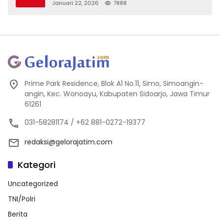
Kejanggalan
Januari 22, 2026
7888
Prime Park Residence, Blok A1 No.11, Simo, Simoangin-
angin, Kec. Wonoayu, Kabupaten Sidoarjo, Jawa Timur
61261
031-58281174 / +62 881-0272-19377
redaksi@gelorajatim.com
Kategori
Uncategorized
TNI/Polri
Berita