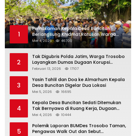
Pemakaman Kepala Desa Buncitan
1
Berlangsung Khidmat,Ratusan Warga
Larut Dalam Duka Yang Mendalam
Mei 4, 2026
46700
Tak Digubris Polda Jatim, Warga Trosobo
2
Layangkan Dumas Dugaan Korupsi
Oknum DPRD Sidoarjo ke Kapolri
Februari 13, 2026
17107
Yasin Tahlil dan Doa ke Almarhum Kepala
3
Desa Buncitan Digelar Dua Lokasi
Mei 5, 2026
16695
Kepala Desa Buncitan Sedati Ditemukan
4
Tak Bernyawa di Ruang Kerja, Dugaan
Bunuh Diri Menguat
Mei 4, 2026
10444
Polemik Laporan BUMDes Trosobo Taman,
5
Pengawas Walk Out dan Sebut