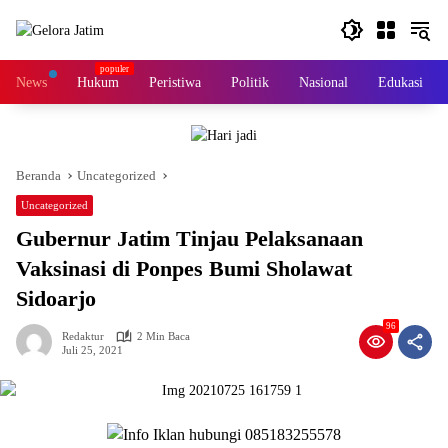
Langsung
ke
konten
News
Hukum
Peristiwa
Politik
Nasional
Edukasi
Beranda
Uncategorized
Uncategorized
Gubernur Jatim Tinjau Pelaksanaan
Vaksinasi di Ponpes Bumi Sholawat
Sidoarjo
96
Redaktur
2 Min Baca
Juli 25, 2021