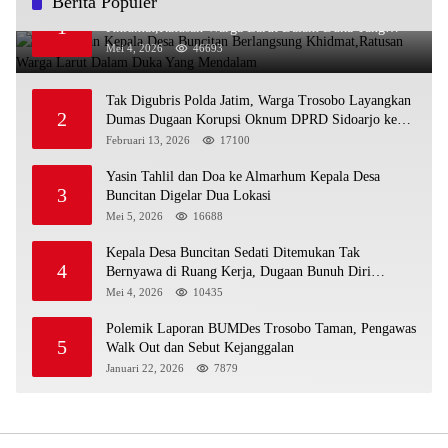
Berita Populer
Pemakaman Kepala Desa Buncitan Berlangsung
1
Khidmat,Ratusan Warga Larut Dalam Duka Yang
Mendalam
Mei 4, 2026
46693
Tak Digubris Polda Jatim, Warga Trosobo Layangkan
2
Dumas Dugaan Korupsi Oknum DPRD Sidoarjo ke
Kapolri
Februari 13, 2026
17100
Yasin Tahlil dan Doa ke Almarhum Kepala Desa
3
Buncitan Digelar Dua Lokasi
Mei 5, 2026
16688
Kepala Desa Buncitan Sedati Ditemukan Tak
4
Bernyawa di Ruang Kerja, Dugaan Bunuh Diri
Menguat
Mei 4, 2026
10435
Polemik Laporan BUMDes Trosobo Taman, Pengawas
5
Walk Out dan Sebut Kejanggalan
Januari 22, 2026
7879