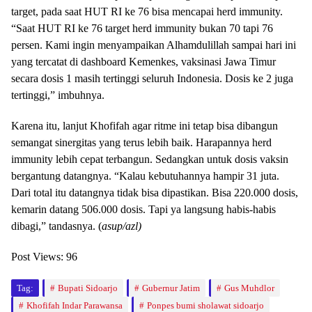
target, pada saat HUT RI ke 76 bisa mencapai herd immunity.
“Saat HUT RI ke 76 target herd immunity bukan 70 tapi 76
persen. Kami ingin menyampaikan Alhamdulillah sampai hari ini
yang tercatat di dashboard Kemenkes, vaksinasi Jawa Timur
secara dosis 1 masih tertinggi seluruh Indonesia. Dosis ke 2 juga
tertinggi,” imbuhnya.
Karena itu, lanjut Khofifah agar ritme ini tetap bisa dibangun
semangat sinergitas yang terus lebih baik. Harapannya herd
immunity lebih cepat terbangun. Sedangkan untuk dosis vaksin
bergantung datangnya. “Kalau kebutuhannya hampir 31 juta.
Dari total itu datangnya tidak bisa dipastikan. Bisa 220.000 dosis,
kemarin datang 506.000 dosis. Tapi ya langsung habis-habis
dibagi,” tandasnya. (
asup/azl)
Post Views:
96
Tag:
Bupati Sidoarjo
Gubernur Jatim
Gus Muhdlor
Khofifah Indar Parawansa
Ponpes bumi sholawat sidoarjo