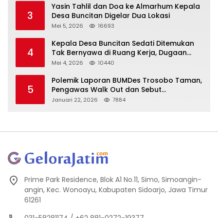
Yasin Tahlil dan Doa ke Almarhum Kepala
3
Desa Buncitan Digelar Dua Lokasi
Mei 5, 2026
16693
Kepala Desa Buncitan Sedati Ditemukan
4
Tak Bernyawa di Ruang Kerja, Dugaan
Bunuh Diri Menguat
Mei 4, 2026
10440
Polemik Laporan BUMDes Trosobo Taman,
5
Pengawas Walk Out dan Sebut
Kejanggalan
Januari 22, 2026
7884
Prime Park Residence, Blok A1 No.11, Simo, Simoangin-
angin, Kec. Wonoayu, Kabupaten Sidoarjo, Jawa Timur
61261
031-58281174 / +62 881-0272-19377