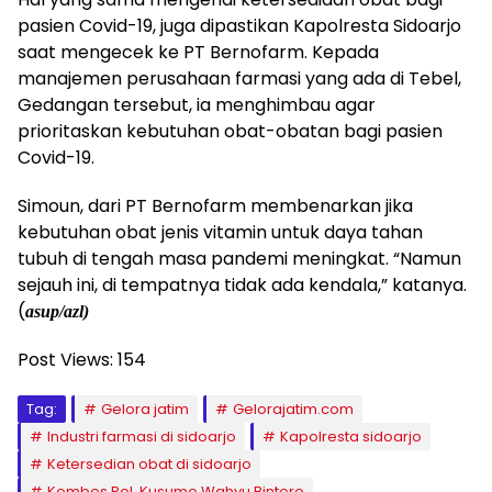
pasien Covid-19, juga dipastikan Kapolresta Sidoarjo
saat mengecek ke PT Bernofarm. Kepada
manajemen perusahaan farmasi yang ada di Tebel,
Gedangan tersebut, ia menghimbau agar
prioritaskan kebutuhan obat-obatan bagi pasien
Covid-19.
Simoun, dari PT Bernofarm membenarkan jika
kebutuhan obat jenis vitamin untuk daya tahan
tubuh di tengah masa pandemi meningkat. “Namun
sejauh ini, di tempatnya tidak ada kendala,” katanya.
(
asup/azl)
Post Views:
154
Tag:
Gelora jatim
Gelorajatim.com
Industri farmasi di sidoarjo
Kapolresta sidoarjo
Ketersedian obat di sidoarjo
Kombes Pol. Kusumo Wahyu Bintoro