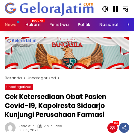
Langsung
ke
konten
News
Hukum
Peristiwa
Politik
Nasional
Ed
Beranda
Uncategorized
Uncategorized
Cek Ketersediaan Obat Pasien
Covid-19, Kapolresta Sidoarjo
Kunjungi Perusahaan Farmasi
154
Redaktur
2 Min Baca
Juli 15, 2021