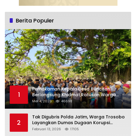
Berita Populer
Pemakaman Kepala Desa Buncitan
1
Berlangsung Khidmat,Ratusan Warga
Larut Dalam Duka Yang Mendalam
Mei 4, 2026
46698
Tak Digubris Polda Jatim, Warga Trosobo
2
Layangkan Dumas Dugaan Korupsi
Oknum DPRD Sidoarjo ke Kapolri
Februari 13, 2026
17105