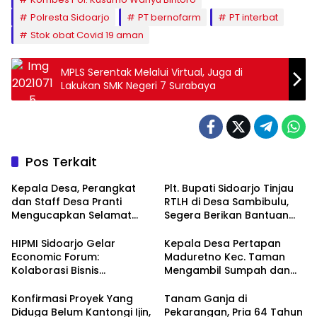
Polresta Sidoarjo
PT bernofarm
PT interbat
Stok obat Covid 19 aman
MPLS Serentak Melalui Virtual, Juga di
Lakukan SMK Negeri 7 Surabaya
Pos Terkait
Kepala Desa, Perangkat
Plt. Bupati Sidoarjo Tinjau
dan Staff Desa Pranti
RTLH di Desa Sambibulu,
Mengucapkan Selamat
Segera Berikan Bantuan
Natal 2024 dan Tahun
Renovasi
Baru 2025
HIPMI Sidoarjo Gelar
Kepala Desa Pertapan
Economic Forum:
Maduretno Kec. Taman
Kolaborasi Bisnis
Mengambil Sumpah dan
Menyongsong Era Ekonomi
Lantik 3 Perangkat Baru
Baru
Konfirmasi Proyek Yang
Tanam Ganja di
Diduga Belum Kantongi Ijin,
Pekarangan, Pria 64 Tahun