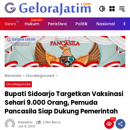
Langsung
ke
konten
News
Hukum
Peristiwa
Politik
Nasional
Ed
Beranda
Uncategorized
Uncategorized
Bupati Sidoarjo Targetkan Vaksinasi
Sehari 9.000 Orang, Pemuda
Pancasila Siap Dukung Pemerintah
122
Redaktur
2 Min Baca
Juli 8, 2021