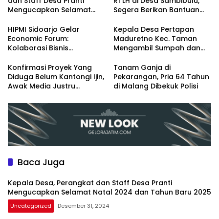
dan Staff Desa Pranti
RTLH di Desa Sambibulu,
Mengucapkan Selamat
Segera Berikan Bantuan
Natal 2024 dan Tahun
Renovasi
Baru 2025
HIPMI Sidoarjo Gelar
Kepala Desa Pertapan
Economic Forum:
Maduretno Kec. Taman
Kolaborasi Bisnis
Mengambil Sumpah dan
Menyongsong Era Ekonomi
Lantik 3 Perangkat Baru
Baru
Konfirmasi Proyek Yang
Tanam Ganja di
Diduga Belum Kantongi Ijin,
Pekarangan, Pria 64 Tahun
Awak Media Justru
di Malang Dibekuk Polisi
Diintimidasi Kasie
Pembangunan
Baca Juga
Kepala Desa, Perangkat dan Staff Desa Pranti
Mengucapkan Selamat Natal 2024 dan Tahun Baru 2025
Uncategorized
Desember 31, 2024