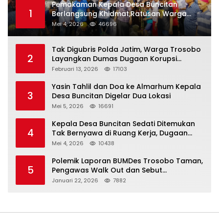
Pemakaman Kepala Desa Buncitan
1
Berlangsung Khidmat,Ratusan Warga
Larut Dalam Duka Yang Mendalam
Mei 4, 2026
46696
Tak Digubris Polda Jatim, Warga Trosobo
2
Layangkan Dumas Dugaan Korupsi
Oknum DPRD Sidoarjo ke Kapolri
Februari 13, 2026
17103
Yasin Tahlil dan Doa ke Almarhum Kepala
3
Desa Buncitan Digelar Dua Lokasi
Mei 5, 2026
16691
Kepala Desa Buncitan Sedati Ditemukan
4
Tak Bernyawa di Ruang Kerja, Dugaan
Bunuh Diri Menguat
Mei 4, 2026
10438
Polemik Laporan BUMDes Trosobo Taman,
5
Pengawas Walk Out dan Sebut
Kejanggalan
Januari 22, 2026
7882