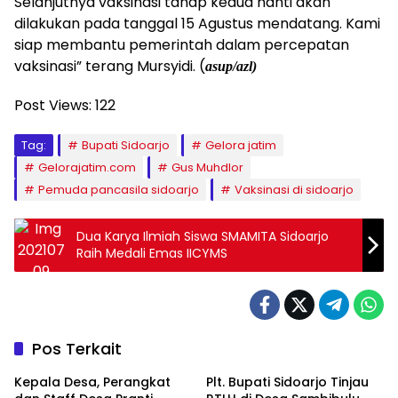
Selanjutnya vaksinasi tahap kedua nanti akan
dilakukan pada tanggal 15 Agustus mendatang. Kami
siap membantu pemerintah dalam percepatan
vaksinasi” terang Mursyidi. (
asup/azl)
Post Views:
122
Tag:
Bupati Sidoarjo
Gelora jatim
Gelorajatim.com
Gus Muhdlor
Pemuda pancasila sidoarjo
Vaksinasi di sidoarjo
Dua Karya Ilmiah Siswa SMAMITA Sidoarjo
Raih Medali Emas IICYMS
Pos Terkait
Kepala Desa, Perangkat
Plt. Bupati Sidoarjo Tinjau